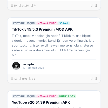
80
14186
74
EDITÖRÜN SEÇIMI
MEDYA & VIDEO
SOSYAL
TikTok v45.5.3 Premium MOD APK
TikTok, mobil videolar için hedef. TikTok'ta kısa biçimli
videolar heyecan verici, kendiliğinden ve orijinaldir. İster
spor tutkunu, ister evcil hayvan meraklısı olun, isterse
sadece bir kahkaha arıyor olun, TikTok'ta herkes için
bir...
roosphx
17 Temmuz 2026
42
8891
31
EDITÖRÜN SEÇIMI
MEDYA & VIDEO
MÜZIK & SES
YouTube v20.51.39 Premium APK