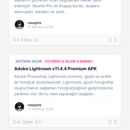
saatlerini gösteren ezan uygulaması olarak tasvir
edilmiştir. Muslim Pro ile Arapça Kur’an, duaların
okunuşları, mealleri ve sesli...
roosphx
17 Temmuz 2026
3
2914
1
EDITÖRÜN SEÇIMI
FOTOĞRAF & GALERI & KAMERA
Adobe Lightroom v11.4.4 Premium APK
Adobe Photoshop Lightroom ücretsiz, güçlü ve pratik
bir fotoğraf düzenleyicidir. Lightroom, güzel fotoğraflar
oluşturmanızı sağlarken fotoğrafçılığınızı geliştirmenize
yardımcı olur. Bunu nasıl yapacağını aşağıda...
roosphx
17 Temmuz 2026
16
8325
17