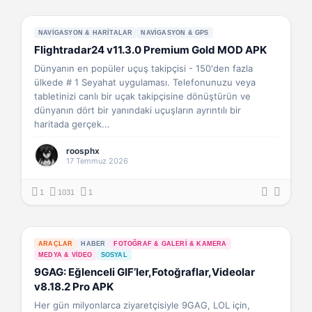
NAVIGASYON & HARITALAR
NAVIGASYON & GPS
Flightradar24 v11.3.0 Premium Gold MOD APK
Dünyanın en popüler uçuş takipçisi - 150'den fazla
ülkede # 1 Seyahat uygulaması. Telefonunuzu veya
tabletinizi canlı bir uçak takipçisine dönüştürün ve
dünyanın dört bir yanındaki uçuşların ayrıntılı bir
haritada gerçek...
roosphx
17 Temmuz 2026
1
1031
1
ARAÇLAR
HABER
FOTOĞRAF & GALERI & KAMERA
MEDYA & VIDEO
SOSYAL
9GAG: Eğlenceli GIF’ler,Fotoğraflar,Videolar
v8.18.2 Pro APK
Her gün milyonlarca ziyaretçisiyle 9GAG, LOL için,