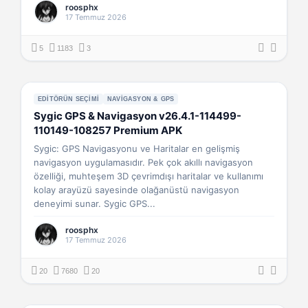
roosphx
17 Temmuz 2026
5
1183
3
EDITÖRÜN SEÇIMI
NAVIGASYON & GPS
Sygic GPS & Navigasyon v26.4.1-114499-
110149-108257 Premium APK
Sygic: GPS Navigasyonu ve Haritalar en gelişmiş
navigasyon uygulamasıdır. Pek çok akıllı navigasyon
özelliği, muhteşem 3D çevrimdışı haritalar ve kullanımı
kolay arayüzü sayesinde olağanüstü navigasyon
deneyimi sunar. Sygic GPS...
roosphx
17 Temmuz 2026
20
7680
20