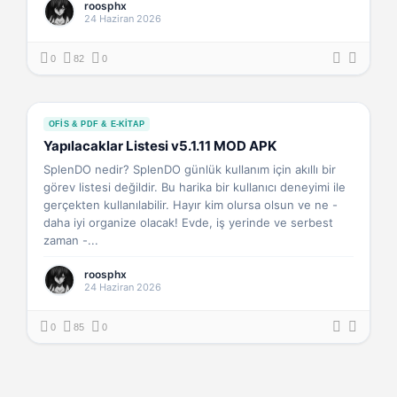
roosphx
24 Haziran 2026
0
82
0
OFIS & PDF & E-KITAP
Yapılacaklar Listesi v5.1.11 MOD APK
SplenDO nedir? SplenDO günlük kullanım için akıllı bir
görev listesi değildir. Bu harika bir kullanıcı deneyimi ile
gerçekten kullanılabilir. Hayır kim olursa olsun ve ne -
daha iyi organize olacak! Evde, iş yerinde ve serbest
zaman -...
roosphx
24 Haziran 2026
0
85
0