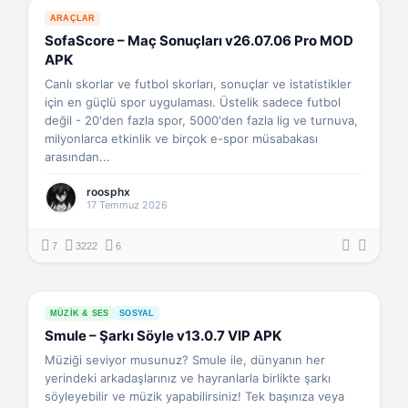
ARAÇLAR
SofaScore – Maç Sonuçları v26.07.06 Pro MOD
APK
Canlı skorlar ve futbol skorları, sonuçlar ve istatistikler
için en güçlü spor uygulaması. Üstelik sadece futbol
değil - 20'den fazla spor, 5000'den fazla lig ve turnuva,
milyonlarca etkinlik ve birçok e-spor müsabakası
arasından...
roosphx
17 Temmuz 2026
7
3222
6
MÜZIK & SES
SOSYAL
Smule – Şarkı Söyle v13.0.7 VIP APK
Müziği seviyor musunuz? Smule ile, dünyanın her
yerindeki arkadaşlarınız ve hayranlarla birlikte şarkı
söyleyebilir ve müzik yapabilirsiniz! Tek başınıza veya