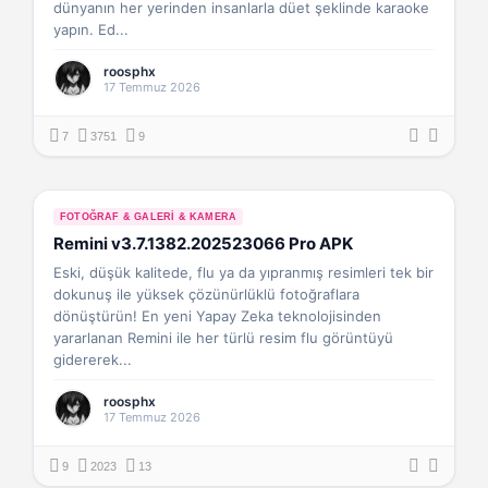
dünyanın her yerinden insanlarla düet şeklinde karaoke
yapın. Ed...
roosphx
17 Temmuz 2026
7
3751
9
FOTOĞRAF & GALERI & KAMERA
Remini v3.7.1382.202523066 Pro APK
Eski, düşük kalitede, flu ya da yıpranmış resimleri tek bir
dokunuş ile yüksek çözünürlüklü fotoğraflara
dönüştürün! En yeni Yapay Zeka teknolojisinden
yararlanan Remini ile her türlü resim flu görüntüyü
gidererek...
roosphx
17 Temmuz 2026
9
2023
13