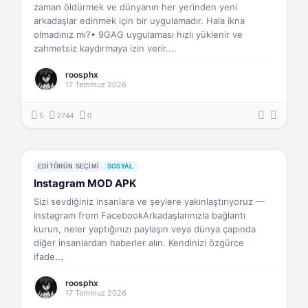
zaman öldürmek ve dünyanın her yerinden yeni
arkadaşlar edinmek için bir uygulamadır. Hala ikna
olmadınız mı?• 9GAG uygulaması hızlı yüklenir ve
zahmetsiz kaydırmaya izin verir....
roosphx
17 Temmuz 2026
5
2744
0
EDITÖRÜN SEÇIMI
SOSYAL
Instagram MOD APK
Sizi sevdiğiniz insanlara ve şeylere yakınlaştırıyoruz —
Instagram from FacebookArkadaşlarınızla bağlantı
kurun, neler yaptığınızı paylaşın veya dünya çapında
diğer insanlardan haberler alın. Kendinizi özgürce
ifade...
roosphx
17 Temmuz 2026