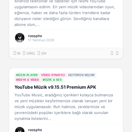
Android telefonlar ve tabletler için resmi YouTube
uygulamasını edinin. En yeni müzik videolarından oyun,
eğlence, haber ve daha fazla türden trendlere kadar
dünyanın neler izlediğini görün. Sevdiğiniz kanallara
abone olun,...
roosphx
17 Temmuz 2026
58
15951
104
MÜZIK PLAYER
VIDEO OYNATICI
EDITÖRÜN SEÇIMI
MEDYA & VIDEO
MÜZIK & SES
YouTube Müzik v9.15.51 Premium APK
YouTube Music, aradığınız içerikleri kolayca bulmanıza
ve yeni müzikler keşfetmenize olanak tanıyan yeni bir
müzik uygulamasıdır. Ruh halinize, zevklerinize ve
çevrenizdeki popüler içeriklere bağlı olarak sunulan
oynatma listelerini...
roosphx