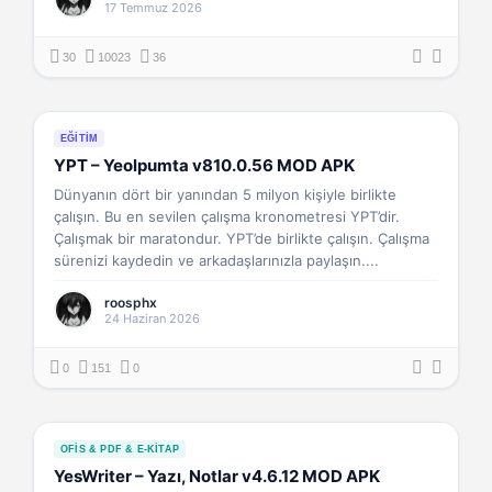
17 Temmuz 2026
30
10023
36
EĞITIM
YPT – Yeolpumta v810.0.56 MOD APK
Dünyanın dört bir yanından 5 milyon kişiyle birlikte
çalışın. Bu en sevilen çalışma kronometresi YPT’dir.
Çalışmak bir maratondur. YPT’de birlikte çalışın. Çalışma
sürenizi kaydedin ve arkadaşlarınızla paylaşın....
roosphx
24 Haziran 2026
0
151
0
OFIS & PDF & E-KITAP
YesWriter – Yazı, Notlar v4.6.12 MOD APK