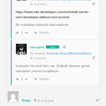
6 yıl önce
https://www.xda-developers.com/uninstall-carrier-
oem-bloatware-without-root-access/
Bu makaleye bakarak kaldırabilirsin.
Yanıtla
0
roosphx
Yazar
Reply to
Kamilcan Muza (@KamilcanMuza)
5 yıl önce
Instander’de artık klon var. Orijinali silmene gerek
kalmadan yanına kurabilirsin.
Yanıtla
0
Onur
6 yıl önce