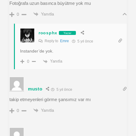
Fotoğrafa uzun basınca büyütme yok mu
Yanıtla
0
roosphx
Yazar
Reply to
Emre
5 yıl önce
Instander’de yok.
Yanıtla
0
musto
5 yıl önce
takip etmeyenleri görme şansımız var mı
Yanıtla
0