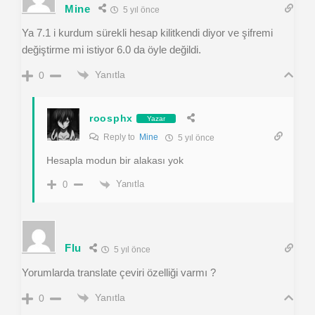
Mine
5 yıl önce
Ya 7.1 i kurdum sürekli hesap kilitkendi diyor ve şifremi
değiştirme mi istiyor 6.0 da öyle değildi.
Yanıtla
0
roosphx
Yazar
Reply to
Mine
5 yıl önce
Hesapla modun bir alakası yok
Yanıtla
0
Flu
5 yıl önce
Yorumlarda translate çeviri özelliği varmı ?
Yanıtla
0