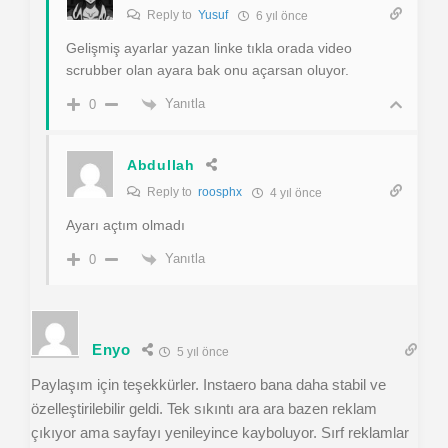
Reply to
Yusuf
6 yıl önce
Gelişmiş ayarlar yazan linke tıkla orada video
scrubber olan ayara bak onu açarsan oluyor.
Yanıtla
0
Abdullah
Reply to
roosphx
4 yıl önce
Ayarı açtım olmadı
Yanıtla
0
Enyo
5 yıl önce
Paylaşım için teşekkürler. Instaero bana daha stabil ve
özelleştirilebilir geldi. Tek sıkıntı ara ara bazen reklam
çıkıyor ama sayfayı yenileyince kayboluyor. Sırf reklamlar