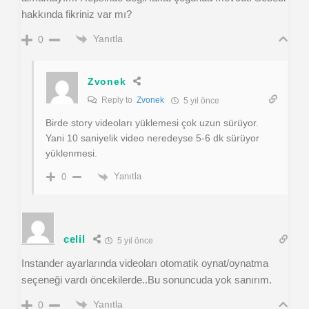
hakkında fikriniz var mı?
Yanıtla
0
Zvonek
Reply to
Zvonek
5 yıl önce
Birde story videoları yüklemesi çok uzun sürüyor.
Yani 10 saniyelik video neredeyse 5-6 dk sürüyor
yüklenmesi.
Yanıtla
0
celil
5 yıl önce
Instander ayarlarında videoları otomatik oynat/oynatma
seçeneği vardı öncekilerde..Bu sonuncuda yok sanırım.
Yanıtla
0