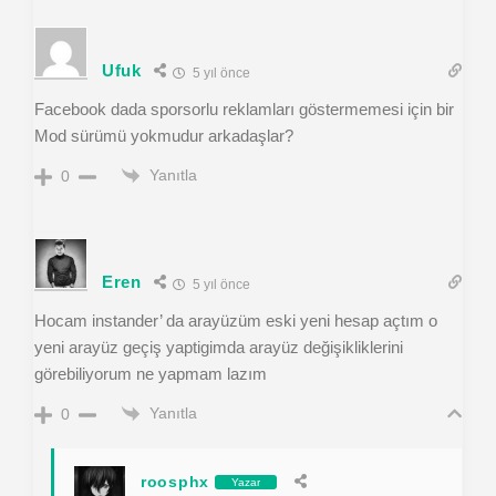
Ufuk
5 yıl önce
Facebook dada sporsorlu reklamları göstermemesi için bir
Mod sürümü yokmudur arkadaşlar?
Yanıtla
0
Eren
5 yıl önce
Hocam instander’ da arayüzüm eski yeni hesap açtım o
yeni arayüz geçiş yaptigimda arayüz değişikliklerini
görebiliyorum ne yapmam lazım
Yanıtla
0
roosphx
Yazar