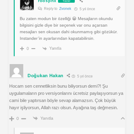
roosphx
Yazar
Reply to
Zvonek
5 yıl önce
Bu zaten modun bir özelliği 😀 Mesajların okundu
bilgisini gizle diye bir seçenek var onu açarsan
mesajları sen okusan dahi okunmamış gibi gözükür.
Instander’in ayarlarından kapatabilirsin.
Yanıtla
0
Doğukan Hakan
5 yıl önce
Hocam sen cennetliksin bunu biliyorsun demi?! Şu
uygulamaların pro versiyonlarını ücretsiz paylaşıyorsun ya
cami bile yaptırsan böyle sevap alamazsın. Çok büyük
hayır işliyorsun, Allah razı olsun. Ayağına taş değmesin.
Yanıtla
0