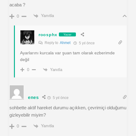
acaba ?
Yanıtla
0
roosphx
Yazar
Reply to
Ahmet
5 yıl önce
Ayarlarını kurcala var şuan tam olarak ezberimde
değil
Yanıtla
0
enes
5 yıl önce
sohbette aktif hareket durumu açıkken, çevrimiçi olduğumu
gizleyebilir miyim?
Yanıtla
0