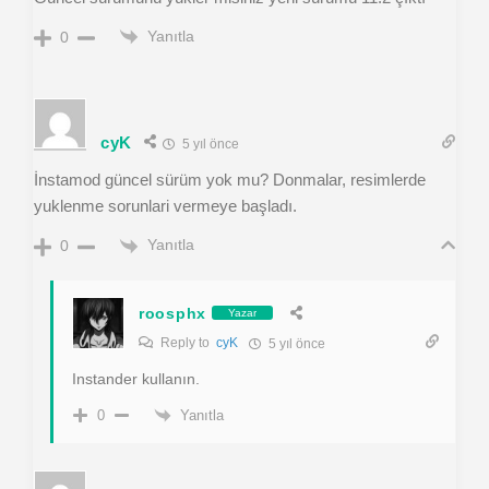
Yanıtla
0
cyK
5 yıl önce
İnstamod güncel sürüm yok mu? Donmalar, resimlerde
yuklenme sorunlari vermeye başladı.
Yanıtla
0
roosphx
Yazar
Reply to
cyK
5 yıl önce
Instander kullanın.
Yanıtla
0