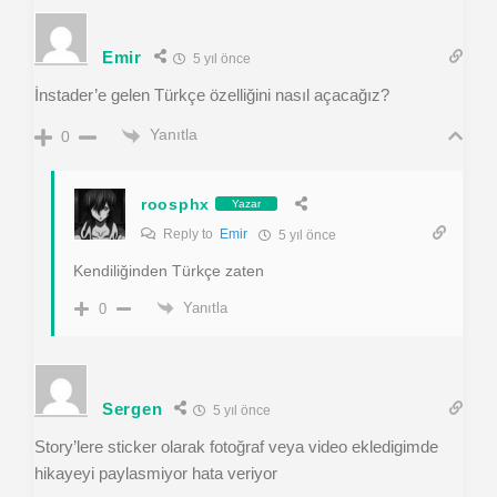
Emir
5 yıl önce
İnstader’e gelen Türkçe özelliğini nasıl açacağız?
Yanıtla
0
roosphx
Yazar
Reply to
Emir
5 yıl önce
Kendiliğinden Türkçe zaten
Yanıtla
0
Sergen
5 yıl önce
Story’lere sticker olarak fotoğraf veya video ekledigimde
hikayeyi paylasmiyor hata veriyor