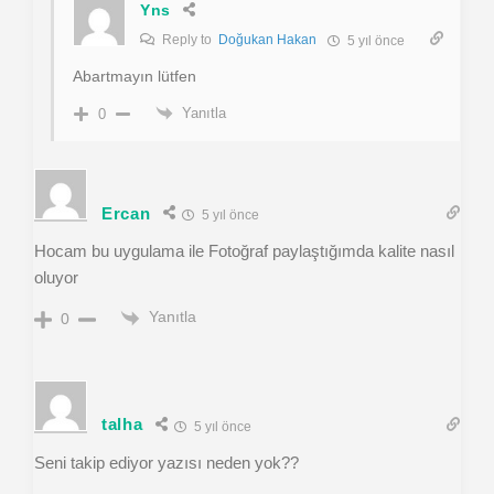
Yns
Reply to
Doğukan Hakan
5 yıl önce
Abartmayın lütfen
Yanıtla
0
Ercan
5 yıl önce
Hocam bu uygulama ile Fotoğraf paylaştığımda kalite nasıl
oluyor
Yanıtla
0
talha
5 yıl önce
Seni takip ediyor yazısı neden yok??