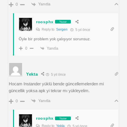
Yanıtla
0
roosphx
Yazar
Reply to
Sergen
5 yıl önce
Öyle bir problem yok çalışıyor sorunsuz.
Yanıtla
0
Yekta
5 yıl önce
Hocam Instander yüklü bende güncellemelerden mi
güncellik yoksa apk yi tekrar mı yükleyelim.
Yanıtla
0
roosphx
Yazar
Reply to
Yekta
5 yıl önce