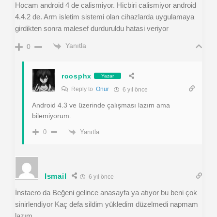
Hocam android 4 de calismiyor. Hicbiri calismiyor android
4.4.2 de. Arm isletim sistemi olan cihazlarda uygulamaya
girdikten sonra malesef durduruldu hatasi veriyor
Yanıtla
0
roosphx
Yazar
Reply to
Onur
6 yıl önce
Android 4.3 ve üzerinde çalışması lazım ama
bilemiyorum.
Yanıtla
0
Ismail
6 yıl önce
İnstaero da Beğeni gelince anasayfa ya atıyor bu beni çok
sinirlendiyor Kaç defa sildim yükledim düzelmedi napmam
lazım