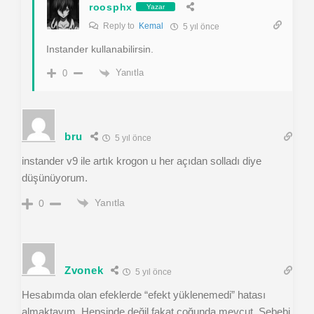
roosphx
Yazar
Reply to
Kemal
5 yıl önce
Instander kullanabilirsin.
Yanıtla
0
bru
5 yıl önce
instander v9 ile artık krogon u her açıdan solladı diye
düşünüyorum.
Yanıtla
0
Zvonek
5 yıl önce
Hesabımda olan efeklerde “efekt yüklenemedi” hatası
almaktayım. Hepsinde değil fakat çoğunda mevcut. Sebebi