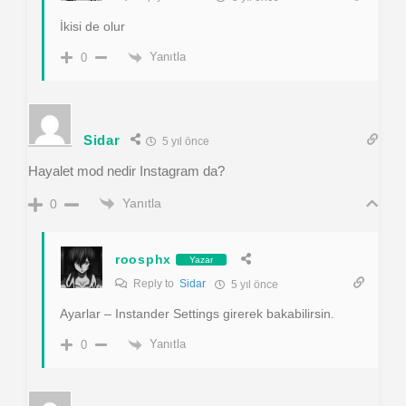
İkisi de olur
Yanıtla
0
Sidar
5 yıl önce
Hayalet mod nedir Instagram da?
Yanıtla
0
roosphx
Yazar
Reply to
Sidar
5 yıl önce
Ayarlar – Instander Settings girerek bakabilirsin.
Yanıtla
0