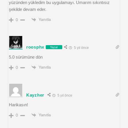
yüzünden yükledim bu uygulamayı. Umarım sıkıntısız
şekilde devam eder.
Yanıtla
0
roosphx
Yazar
5 yıl önce
5.0 sürümüne dön
Yanıtla
0
Kayzher
5 yıl önce
Harikasın!
Yanıtla
0