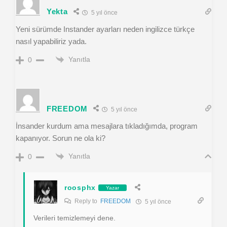
Yekta
5 yıl önce
Yeni sürümde Instander ayarları neden ingilizce türkçe
nasıl yapabiliriz yada.
Yanıtla
0
FREEDOM
5 yıl önce
İnsander kurdum ama mesajlara tıkladığımda, program
kapanıyor. Sorun ne ola ki?
Yanıtla
0
roosphx
Yazar
Reply to
FREEDOM
5 yıl önce
Verileri temizlemeyi dene.