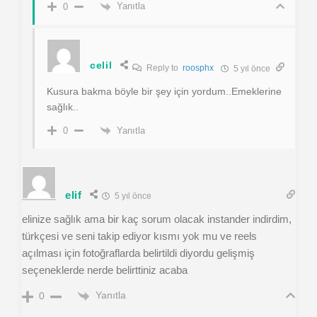
Yanıtla
0
celil
Reply to
roosphx
5 yıl önce
Kusura bakma böyle bir şey için yordum..Emeklerine
sağlık..
Yanıtla
0
elif
5 yıl önce
elinize sağlık ama bir kaç sorum olacak instander indirdim,
türkçesi ve seni takip ediyor kısmı yok mu ve reels
açılması için fotoğraflarda belirtildi diyordu gelişmiş
seçeneklerde nerde belirttiniz acaba
Yanıtla
0