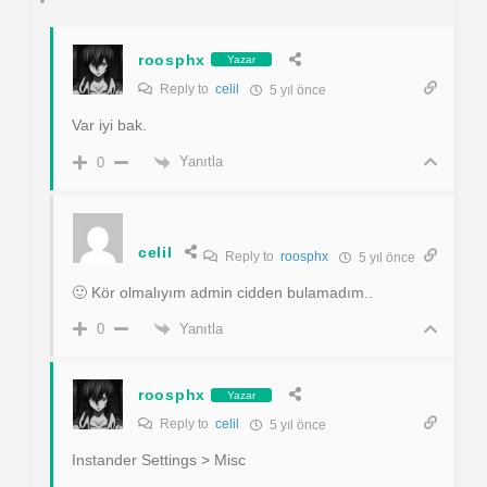
roosphx
Yazar
Reply to
celil
5 yıl önce
Var iyi bak.
Yanıtla
0
celil
Reply to
roosphx
5 yıl önce
🙂 Kör olmalıyım admin cidden bulamadım..
Yanıtla
0
roosphx
Yazar
Reply to
celil
5 yıl önce
Instander Settings > Misc