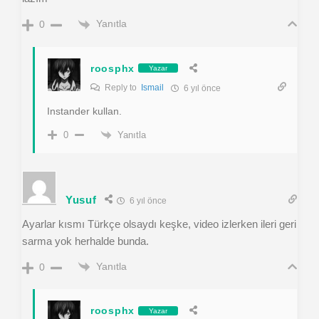
Yanıtla
0
roosphx
Yazar
Reply to
Ismail
6 yıl önce
Instander kullan.
Yanıtla
0
Yusuf
6 yıl önce
Ayarlar kısmı Türkçe olsaydı keşke, video izlerken ileri geri
sarma yok herhalde bunda.
Yanıtla
0
roosphx
Yazar