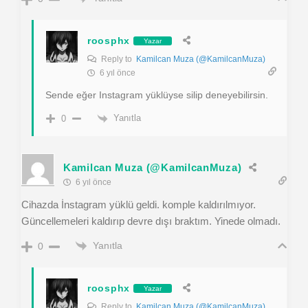
roosphx
Yazar
Reply to
Kamilcan Muza (@KamilcanMuza)
6 yıl önce
Sende eğer Instagram yüklüyse silip deneyebilirsin.
Yanıtla
0
Kamilcan Muza (@KamilcanMuza)
6 yıl önce
Cihazda İnstagram yüklü geldi. komple kaldırılmıyor.
Güncellemeleri kaldırıp devre dışı braktım. Yinede olmadı.
Yanıtla
0
roosphx
Yazar
Reply to
Kamilcan Muza (@KamilcanMuza)