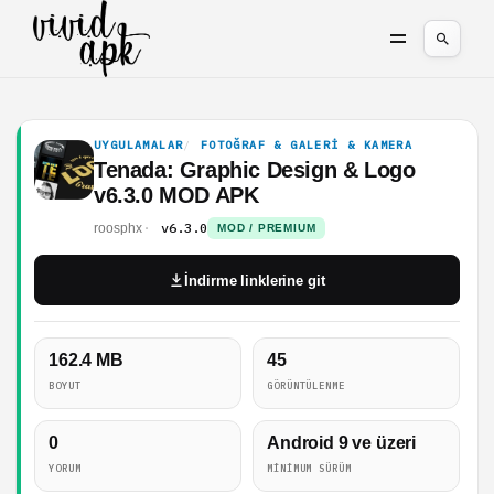
UYGULAMALAR
FOTOĞRAF & GALERI & KAMERA
Tenada: Graphic Design & Logo
v6.3.0 MOD APK
v6.3.0
roosphx
MOD / PREMIUM
İndirme linklerine git
162.4 MB
45
BOYUT
GÖRÜNTÜLENME
0
Android 9 ve üzeri
YORUM
MINIMUM SÜRÜM