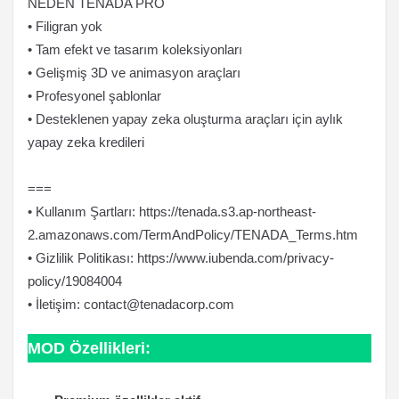
NEDEN TENADA PRO
• Filigran yok
• Tam efekt ve tasarım koleksiyonları
• Gelişmiş 3D ve animasyon araçları
• Profesyonel şablonlar
• Desteklenen yapay zeka oluşturma araçları için aylık
yapay zeka kredileri
===
• Kullanım Şartları: https://tenada.s3.ap-northeast-
2.amazonaws.com/TermAndPolicy/TENADA_Terms.htm
• Gizlilik Politikası: https://www.iubenda.com/privacy-
policy/19084004
• İletişim:
contact@tenadacorp.com
MOD Özellikleri: