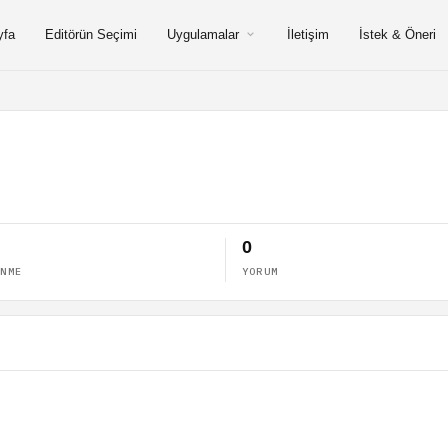
yfa
Editörün Seçimi
Uygulamalar
İletişim
İstek & Öneri
0
ENME
YORUM