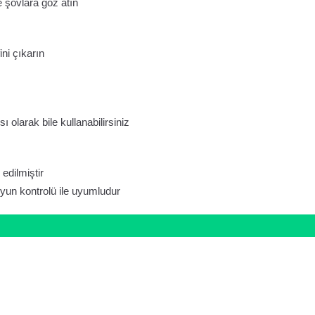
e şovlara göz atın
ini çıkarın
 olarak bile kullanabilirsiniz
edilmiştir
un kontrolü ile uyumludur