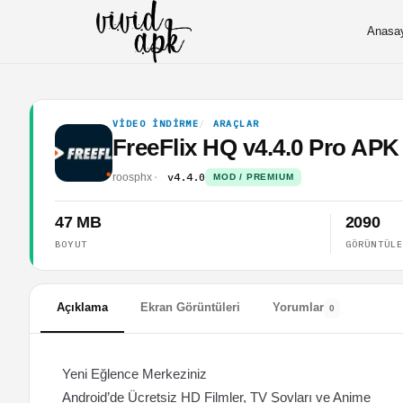
Anasa
VIDEO İNDIRME
ARAÇLAR
FreeFlix HQ v4.4.0 Pro APK
v4.4.0
roosphx
MOD / PREMIUM
47 MB
2090
BOYUT
GÖRÜNTÜL
Açıklama
Ekran Görüntüleri
Yorumlar
0
Yeni Eğlence Merkeziniz
Android’de Ücretsiz HD Filmler, TV Şovları ve Anime