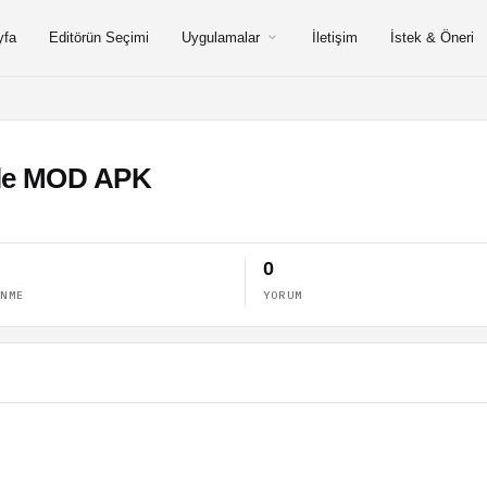
yfa
Editörün Seçimi
Uygulamalar
İletişim
İstek & Öneri
gle MOD APK
0
ENME
YORUM