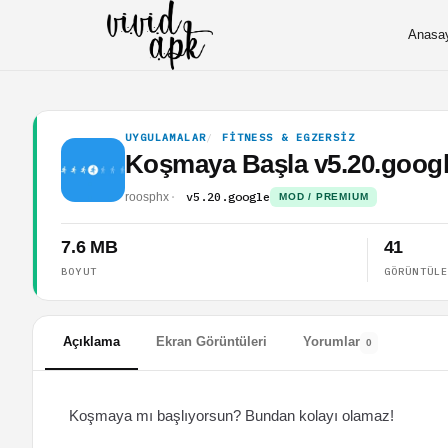
Anasa
UYGULAMALAR
FITNESS & EGZERSIZ
Koşmaya Başla v5.20.goo
v5.20.google
roosphx
MOD / PREMIUM
7.6 MB
41
BOYUT
GÖRÜNTÜL
Açıklama
Ekran Görüntüleri
Yorumlar
0
Koşmaya mı başlıyorsun? Bundan kolayı olamaz!