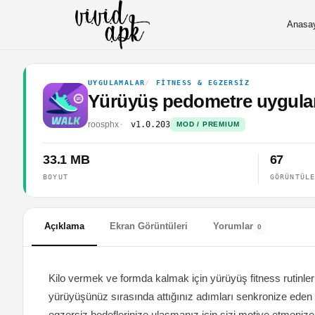
Anasa
UYGULAMALAR
FITNESS & EGZERSIZ
Yürüyüş pedometre uygula
roosphx
v1.0.203
MOD / PREMIUM
33.1 MB
67
BOYUT
GÖRÜNTÜL
Açıklama
Ekran Görüntüleri
Yorumlar
0
Kilo vermek ve formda kalmak için yürüyüş fitness rutinler
yürüyüşünüz sırasında attığınız adımları senkronize eden 
egzersiz hedeflerinize ulaşmanız için sizi motive etmenize