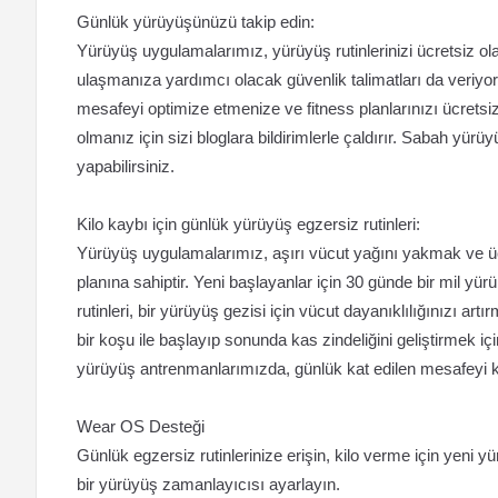
Günlük yürüyüşünüzü takip edin:
Yürüyüş uygulamalarımız, yürüyüş rutinlerinizi ücretsiz ol
ulaşmanıza yardımcı olacak güvenlik talimatları da veriyor.
mesafeyi optimize etmenize ve fitness planlarınızı ücretsiz 
olmanız için sizi bloglara bildirimlerle çaldırır. Sabah yür
yapabilirsiniz.
Kilo kaybı için günlük yürüyüş egzersiz rutinleri:
Yürüyüş uygulamalarımız, aşırı vücut yağını yakmak ve ücr
planına sahiptir. Yeni başlayanlar için 30 günde bir mil yür
rutinleri, bir yürüyüş gezisi için vücut dayanıklılığınızı artı
bir koşu ile başlayıp sonunda kas zindeliğini geliştirmek i
yürüyüş antrenmanlarımızda, günlük kat edilen mesafeyi kilo
Wear OS Desteği
Günlük egzersiz rutinlerinize erişin, kilo verme için yeni y
bir yürüyüş zamanlayıcısı ayarlayın.