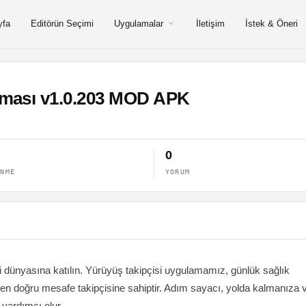
yfa
Editörün Seçimi
Uygulamalar
İletişim
İstek & Öneri
ması v1.0.203 MOD APK
0
ENME
YORUM
i dünyasına katılın. Yürüyüş takipçisi uygulamamız, günlük sağlık
en doğru mesafe takipçisine sahiptir. Adım sayacı, yolda kalmanıza 
 yardımcı olur.