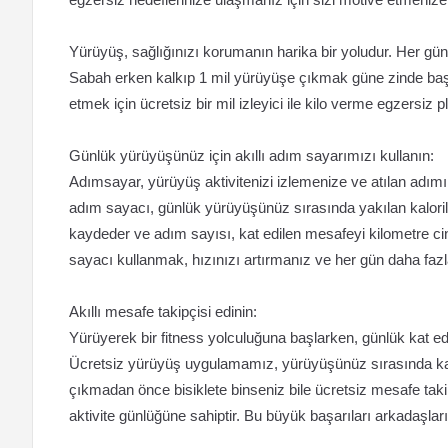
Yürüyüş, sağlığınızı korumanın harika bir yoludur. Her gün 3
Sabah erken kalkıp 1 mil yürüyüşe çıkmak güne zinde başl
etmek için ücretsiz bir mil izleyici ile kilo verme egzersiz pl
Günlük yürüyüşünüz için akıllı adım sayarımızı kullanın:
Adımsayar, yürüyüş aktivitenizi izlemenize ve atılan adı
adım sayacı, günlük yürüyüşünüz sırasında yakılan kalorileri
kaydeder ve adım sayısı, kat edilen mesafeyi kilometre cins
sayacı kullanmak, hızınızı artırmanız ve her gün daha fazl
Akıllı mesafe takipçisi edinin:
Yürüyerek bir fitness yolculuğuna başlarken, günlük kat edil
Ücretsiz yürüyüş uygulamamız, yürüyüşünüz sırasında kat et
çıkmadan önce bisiklete binseniz bile ücretsiz mesafe takipçi
aktivite günlüğüne sahiptir. Bu büyük başarıları arkadaşları