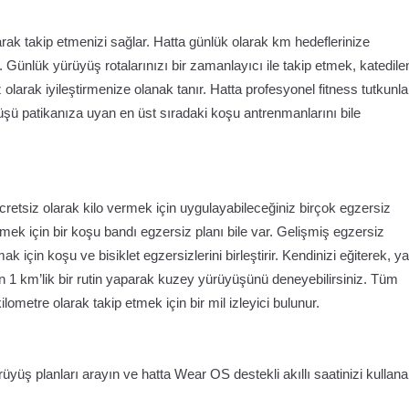
arak takip etmenizi sağlar. Hatta günlük olarak km hedeflerinize
 Günlük yürüyüş rotalarınızı bir zamanlayıcı ile takip etmek, katedile
olarak iyileştirmenize olanak tanır. Hatta profesyonel fitness tutkunla
üyüşü patikanıza uyan en üst sıradaki koşu antrenmanlarını bile
etsiz olarak kilo vermek için uygulayabileceğiniz birçok egzersiz
ümek için bir koşu bandı egzersiz planı bile var. Gelişmiş egzersiz
rmak için koşu ve bisiklet egzersizlerini birleştirir. Kendinizi eğiterek, 
çin 1 km’lik bir rutin yaparak kuzey yürüyüşünü deneyebilirsiniz. Tüm
metre olarak takip etmek için bir mil izleyici bulunur.
ürüyüş planları arayın ve hatta Wear OS destekli akıllı saatinizi kullan