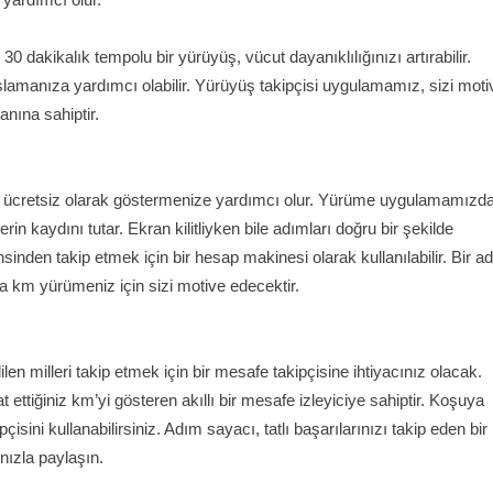
0 dakikalık tempolu bir yürüyüş, vücut dayanıklılığınızı artırabilir.
amanıza yardımcı olabilir. Yürüyüş takipçisi uygulamamız, sizi moti
anına sahiptir.
mı ücretsiz olarak göstermenize yardımcı olur. Yürüme uygulamamızda
n kaydını tutar. Ekran kilitliyken bile adımları doğru bir şekilde
inden takip etmek için bir hesap makinesi olarak kullanılabilir. Bir a
a km yürümeniz için sizi motive edecektir.
en milleri takip etmek için bir mesafe takipçisine ihtiyacınız olacak.
tiğiniz km’yi gösteren akıllı bir mesafe izleyiciye sahiptir. Koşuya
sini kullanabilirsiniz. Adım sayacı, tatlı başarılarınızı takip eden bir
nızla paylaşın.