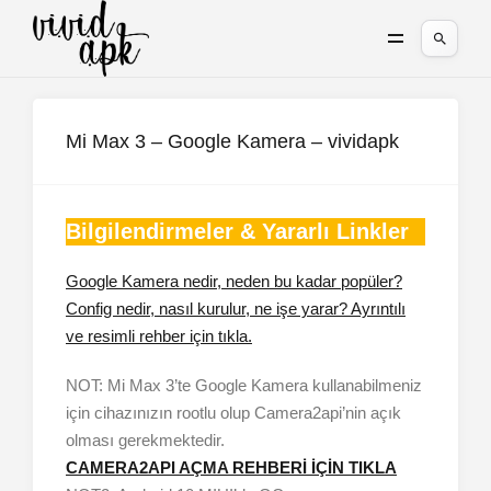
Mi Max 3 – Google Kamera – vividapk
Bilgilendirmeler & Yararlı Linkler
Google Kamera nedir, neden bu kadar popüler?
Config nedir, nasıl kurulur, ne işe yarar? Ayrıntılı
ve resimli rehber için tıkla.
NOT: Mi Max 3’te Google Kamera kullanabilmeniz
için cihazınızın rootlu olup Camera2api’nin açık
olması gerekmektedir.
CAMERA2API AÇMA REHBERİ İÇİN TIKLA