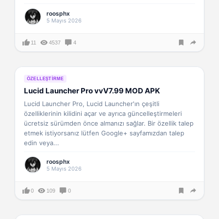
roosphx
5 Mayıs 2026
11
4537
4
ÖZELLEŞTIRME
Lucid Launcher Pro vvV7.99 MOD APK
Lucid Launcher Pro, Lucid Launcher'ın çeşitli
özelliklerinin kilidini açar ve ayrıca güncelleştirmeleri
ücretsiz sürümden önce almanızı sağlar. Bir özellik talep
etmek istiyorsanız lütfen Google+ sayfamızdan talep
edin veya...
roosphx
5 Mayıs 2026
0
109
0