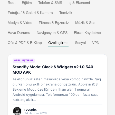
Root
Eğitim
Telefon & SMS
İş & Ekonomi
Fotoğraf & Galeri & Kamera
Temizlik
Medya & Video
Fitness & Egzersiz
Müzik & Ses
Hava Durumu
Navigasyon & GPS
Ekran Kaydetme
Ofis & PDF & E-Kitap
Özelleştirme
Sosyal
VPN
ÖZELLEŞTIRME
StandBy Mode: Clock & Widgets v2.1.0.540
MOD APK
Telefonunuz zaten masanızda veya komodininizde. Şarj
olurken onu akıllı bir ekrana dönüştürün. Apple'ın iOS
Bekleme Modu özelliğinden ilham alan 1 numaralı
Android uygulaması. Telefonunuzu 100'den fazla saat
kadranı, akıllı...
roosphx
24 Haziran 2026