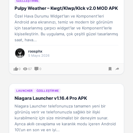
ÖZELLEŞTIRME
Pulpy Weather – Kwgt/Klwp/Klck v2.0 MOD APK
Özel Hava Durumu Widget'ları ve Komponent'leri
Android ana ekranınızı, temiz ve modern bir görünüm
için tasarlanmış çarpıcı widget'lar ve Komponent'lerle
kişiselleştirin. Bu uygulama, çok çeşitli güzel tasarlanmış
saat, hava...
roosphx
5 Mayıs 2026
0
67
0
LAUNCHER
ÖZELLEŞTIRME
Niagara Launcher v1.16.4 Pro APK
Niagara Launcher telefonunuza tamamen yeni bir
görünüş verir ve telefonunuzla sağlıklı bir ilişki
kurabilmeniz için size minimalist bir deneyim sunar.
Ayrıca akıllı cevaplama ve karanlık modu içeren Android
10\'un en son ve en iyi...