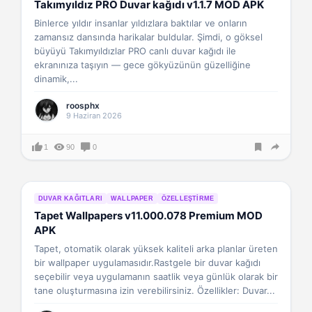
Takımyıldız PRO Duvar kağıdı v1.1.7 MOD APK
Binlerce yıldır insanlar yıldızlara baktılar ve onların
zamansız dansında harikalar buldular. Şimdi, o göksel
büyüyü Takımyıldızlar PRO canlı duvar kağıdı ile
ekranınıza taşıyın — gece gökyüzünün güzelliğine
dinamik,...
roosphx
9 Haziran 2026
1
90
0
DUVAR KAĞITLARI
WALLPAPER
ÖZELLEŞTIRME
Tapet Wallpapers v11.000.078 Premium MOD
APK
Tapet, otomatik olarak yüksek kaliteli arka planlar üreten
bir wallpaper uygulamasıdır.Rastgele bir duvar kağıdı
seçebilir veya uygulamanın saatlik veya günlük olarak bir
tane oluşturmasına izin verebilirsiniz. Özellikler: Duvar...