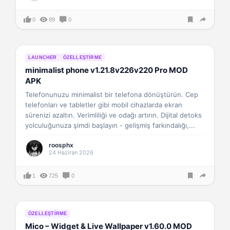
0
89
0
LAUNCHER
ÖZELLEŞTIRME
minimalist phone v1.21.8v226v220 Pro MOD
APK
Telefonunuzu minimalist bir telefona dönüştürün. Cep
telefonları ve tabletler gibi mobil cihazlarda ekran
sürenizi azaltın. Verimliliği ve odağı artırın. Dijital detoks
yolculuğunuza şimdi başlayın - gelişmiş farkındalığı,...
roosphx
24 Haziran 2026
1
725
0
ÖZELLEŞTIRME
Mico – Widget & Live Wallpaper v1.60.0 MOD