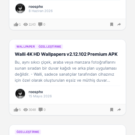
roosphx
8 Haziran 2026
1
1143
0
WALLPAPER
ÖZELLEŞTIRME
Walli 4K HD Wallpapers v2.12.102 Premium APK
Bu, aynı sıkıcı çiçek, araba veya manzara fotoğraflarını
sunan sıradan bir duvar kağıdı ve arka plan uygulaması
değildir. - Walli, sadece sanatçılar tarafından cihazınız
için özel olarak oluşturulan eşsiz ve müthiş duvar...
roosphx
15 Mayıs 2026
5
3048
0
ÖZELLEŞTIRME