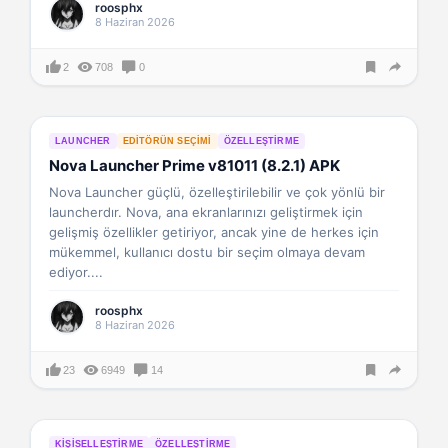
roosphx
8 Haziran 2026
2
708
0
LAUNCHER
EDITÖRÜN SEÇIMI
ÖZELLEŞTIRME
Nova Launcher Prime v81011 (8.2.1) APK
Nova Launcher güçlü, özelleştirilebilir ve çok yönlü bir
launcherdır. Nova, ana ekranlarınızı geliştirmek için
gelişmiş özellikler getiriyor, ancak yine de herkes için
mükemmel, kullanıcı dostu bir seçim olmaya devam
ediyor....
roosphx
8 Haziran 2026
23
6949
14
KIŞISELLEŞTIRME
ÖZELLEŞTIRME