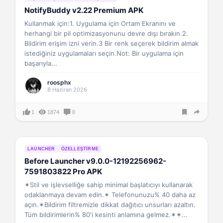
NotifyBuddy v2.22 Premium APK
Kullanmak için:1. Uygulama için Ortam Ekranını ve
herhangi bir pil optimizasyonunu devre dışı bırakın.2.
Bildirim erişim izni verin.3 Bir renk seçerek bildirim almak
istediğiniz uygulamaları seçin.Not: Bir uygulama için
başarıyla...
roosphx
8 Haziran 2026
1
1874
0
LAUNCHER
ÖZELLEŞTIRME
Before Launcher v9.0.0-12192256962-
7591803822 Pro APK
✶Stil ve işlevselliğe sahip minimal başlatıcıyı kullanarak
odaklanmaya devam edin.✶ Telefonunuzu% 40 daha az
açın.✶Bildirim filtremizle dikkat dağıtıcı unsurları azaltın.
Tüm bildirimlerin% 80'i kesinti anlamına gelmez.✶✶...