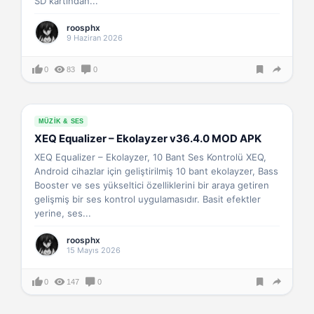
SD kartından...
roosphx
9 Haziran 2026
0
83
0
MÜZIK & SES
XEQ Equalizer – Ekolayzer v36.4.0 MOD APK
XEQ Equalizer – Ekolayzer, 10 Bant Ses Kontrolü XEQ,
Android cihazlar için geliştirilmiş 10 bant ekolayzer, Bass
Booster ve ses yükseltici özelliklerini bir araya getiren
gelişmiş bir ses kontrol uygulamasıdır. Basit efektler
yerine, ses...
roosphx
15 Mayıs 2026
0
147
0