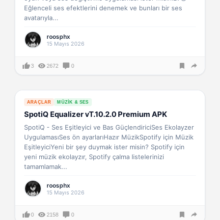
Eğlenceli ses efektlerini denemek ve bunları bir ses
avatarıyla...
roosphx
15 Mayıs 2026
3
2672
0
ARAÇLAR
MÜZIK & SES
SpotiQ Equalizer vT.10.2.0 Premium APK
SpotiQ - Ses Eşitleyici ve Bas GüçlendiriciSes Ekolayzer
UygulamasıSes ön ayarlarıHazır MüzikSpotify için Müzik
EşitleyiciYeni bir şey duymak ister misin? Spotify için
yeni müzik ekolayzır, Spotify çalma listelerinizi
tamamlamak...
roosphx
15 Mayıs 2026
0
2158
0