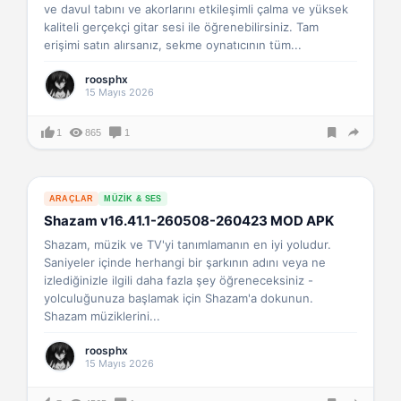
ve davul tabını ve akorlarını etkileşimli çalma ve yüksek
kaliteli gerçekçi gitar sesi ile öğrenebilirsiniz. Tam
erişimi satın alırsanız, sekme oynatıcının tüm...
roosphx
15 Mayıs 2026
1
865
1
ARAÇLAR
MÜZIK & SES
Shazam v16.41.1-260508-260423 MOD APK
Shazam, müzik ve TV'yi tanımlamanın en iyi yoludur.
Saniyeler içinde herhangi bir şarkının adını veya ne
izlediğinizle ilgili daha fazla şey öğreneceksiniz -
yolculuğunuza başlamak için Shazam'a dokunun.
Shazam müziklerini...
roosphx
15 Mayıs 2026