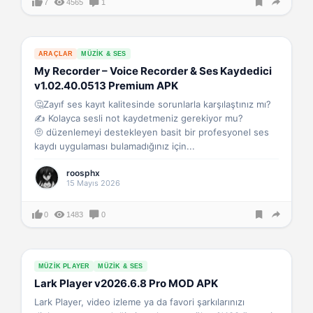
7
4565
1
ARAÇLAR
MÜZIK & SES
My Recorder – Voice Recorder & Ses Kaydedici
v1.02.40.0513 Premium APK
🤔Zayıf ses kayıt kalitesinde sorunlarla karşılaştınız mı?
✍️ Kolayca sesli not kaydetmeniz gerekiyor mu?
🤨 düzenlemeyi destekleyen basit bir profesyonel ses
kaydı uygulaması bulamadığınız için...
roosphx
15 Mayıs 2026
0
1483
0
MÜZIK PLAYER
MÜZIK & SES
Lark Player v2026.6.8 Pro MOD APK
Lark Player, video izleme ya da favori şarkılarınızı