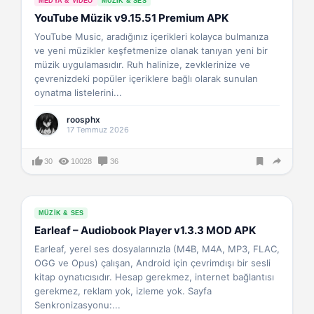
MEDYA & VIDEO
MÜZIK & SES
YouTube Müzik v9.15.51 Premium APK
YouTube Music, aradığınız içerikleri kolayca bulmanıza
ve yeni müzikler keşfetmenize olanak tanıyan yeni bir
müzik uygulamasıdır. Ruh halinize, zevklerinize ve
çevrenizdeki popüler içeriklere bağlı olarak sunulan
oynatma listelerini...
roosphx
17 Temmuz 2026
30
10028
36
MÜZIK & SES
Earleaf – Audiobook Player v1.3.3 MOD APK
Earleaf, yerel ses dosyalarınızla (M4B, M4A, MP3, FLAC,
OGG ve Opus) çalışan, Android için çevrimdışı bir sesli
kitap oynatıcısıdır. Hesap gerekmez, internet bağlantısı
gerekmez, reklam yok, izleme yok. Sayfa
Senkronizasyonu:...