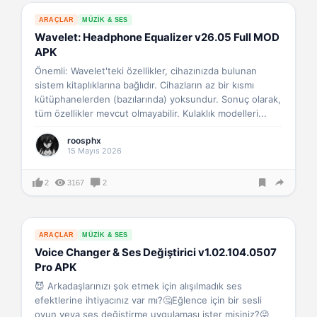
ARAÇLAR
MÜZIK & SES
Wavelet: Headphone Equalizer v26.05 Full MOD
APK
Önemli: Wavelet'teki özellikler, cihazınızda bulunan
sistem kitaplıklarına bağlıdır. Cihazların az bir kısmı
kütüphanelerden (bazılarında) yoksundur. Sonuç olarak,
tüm özellikler mevcut olmayabilir. Kulaklık modelleri...
roosphx
15 Mayıs 2026
2
3167
2
ARAÇLAR
MÜZIK & SES
Voice Changer & Ses Değiştirici v1.02.104.0507
Pro APK
😈 Arkadaşlarınızı şok etmek için alışılmadık ses
efektlerine ihtiyacınız var mı?🤔Eğlence için bir sesli
oyun veya ses değiştirme uygulaması ister misiniz?😜