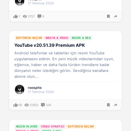
17 Temmuz 2026
7
3757
9
EDITÖRÜN SEÇIMI
MEDYA & VIDEO
MÜZIK & SES
YouTube v20.51.39 Premium APK
Android telefonlar ve tabletler için resmi YouTube
uygulamasını edinin. En yeni müzik videolarından oyun,
eğlence, haber ve daha fazla türden trendlere kadar
dünyanın neler izlediğini görün. Sevdiğiniz kanallara
abone olun,...
roosphx
17 Temmuz 2026
58
15953
104
MÜZIK PLAYER
VIDEO OYNATICI
EDITÖRÜN SEÇIMI