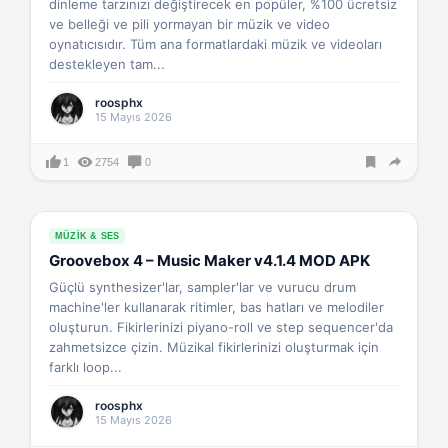
dinleme tarzınızı değiştirecek en popüler, %100 ücretsiz
ve belleği ve pili yormayan bir müzik ve video
oynatıcısıdır. Tüm ana formatlardaki müzik ve videoları
destekleyen tam...
roosphx
15 Mayıs 2026
1
2754
0
MÜZIK & SES
Groovebox 4 – Music Maker v4.1.4 MOD APK
Güçlü synthesizer'lar, sampler'lar ve vurucu drum
machine'ler kullanarak ritimler, bas hatları ve melodiler
oluşturun. Fikirlerinizi piyano-roll ve step sequencer'da
zahmetsizce çizin. Müzikal fikirlerinizi oluşturmak için
farklı loop...
roosphx
15 Mayıs 2026