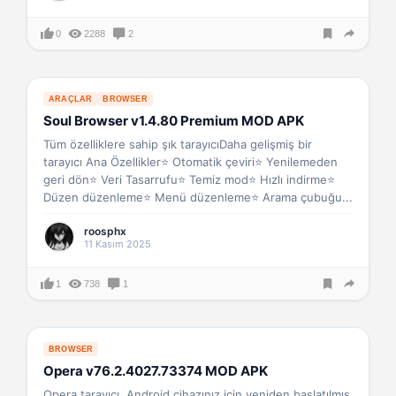
0
2288
2
ARAÇLAR
BROWSER
Soul Browser v1.4.80 Premium MOD APK
Tüm özelliklere sahip şık tarayıcıDaha gelişmiş bir
tarayıcı Ana Özellikler⭐ Otomatik çeviri⭐ Yenilemeden
geri dön⭐ Veri Tasarrufu⭐ Temiz mod⭐ Hızlı indirme⭐
Düzen düzenleme⭐ Menü düzenleme⭐ Arama çubuğu...
roosphx
11 Kasım 2025
1
738
1
BROWSER
Opera v76.2.4027.73374 MOD APK
Opera tarayıcı, Android cihazınız için yeniden başlatılmış