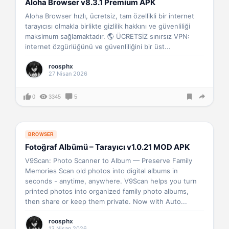
Aloha Browser v8.3.1 Premium APK
Aloha Browser hızlı, ücretsiz, tam özellikli bir internet
tarayıcısı olmakla birlikte gizlilik hakkını ve güvenliliği
maksimum sağlamaktadır. 🌎 ÜCRETSİZ sınırsız VPN:
internet özgürlüğünü ve güvenliliğini bir üst...
roosphx
27 Nisan 2026
0
3345
5
BROWSER
Fotoğraf Albümü – Tarayıcı v1.0.21 MOD APK
V9Scan: Photo Scanner to Album — Preserve Family
Memories Scan old photos into digital albums in
seconds - anytime, anywhere. V9Scan helps you turn
printed photos into organized family photo albums,
then share or keep them private. Now with Auto...
roosphx
13 Nisan 2026