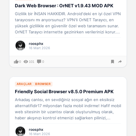
Dark Web Browser : OrNET v1.9.43 MOD APK
Gizlilik bir İNSAN HAKKIDIR. Android'deki en iyi özel VPN
tarayıcısını mı arıyorsunuz? VPN'li OrNET Tarayıcı, en
yüksek gizlilikle en güvenilir özel web taramasını sunar.
OrNET Tarayıcı internette gezinirken verilerinizi korur....
roosphx
16 Mart 2026
0
101
0
ARAÇLAR
BROWSER
Friendly Social Browser v8.5.0 Premium APK
Arkadaş canlısı, en sevdiğiniz sosyal ağın en eksiksiz
alternatifidir17 milyondan fazla mobil indirme! Hafif mobil
web sitesinin bir uzantısı olarak oluşturulmuş olarak,
haber akışınızı kontrol etmenizi sağlarken pilinizi,...
roosphx
16 Mart 2026