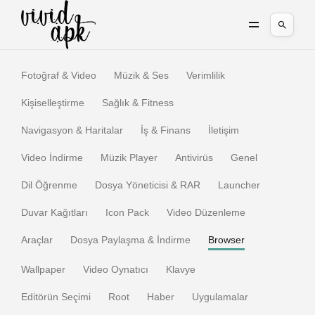
Fotoğraf & Video
Müzik & Ses
Verimlilik
Kişiselleştirme
Sağlık & Fitness
Navigasyon & Haritalar
İş & Finans
İletişim
Video İndirme
Müzik Player
Antivirüs
Genel
Dil Öğrenme
Dosya Yöneticisi & RAR
Launcher
Duvar Kağıtları
Icon Pack
Video Düzenleme
Araçlar
Dosya Paylaşma & İndirme
Browser
Wallpaper
Video Oynatıcı
Klavye
Editörün Seçimi
Root
Haber
Uygulamalar