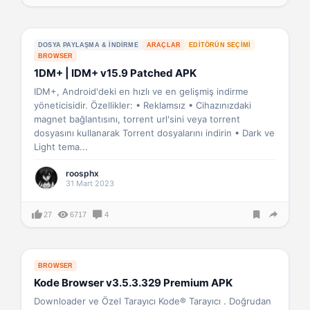
DOSYA PAYLAŞMA & İNDIRME
ARAÇLAR
EDITÖRÜN SEÇIMI
BROWSER
1DM+ | IDM+ v15.9 Patched APK
IDM+, Android'deki en hızlı ve en gelişmiş indirme
yöneticisidir. Özellikler: • Reklamsız • Cihazınızdaki
magnet bağlantısını, torrent url'sini veya torrent
dosyasını kullanarak Torrent dosyalarını indirin • Dark ve
Light tema...
roosphx
31 Mart 2023
27
6717
4
BROWSER
Kode Browser v3.5.3.329 Premium APK
Downloader ve Özel Tarayıcı Kode® Tarayıcı . Doğrudan