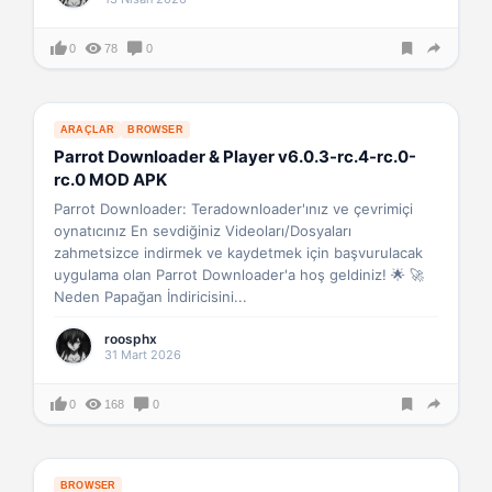
0
78
0
ARAÇLAR
BROWSER
Parrot Downloader & Player v6.0.3-rc.4-rc.0-
rc.0 MOD APK
Parrot Downloader: Teradownloader'ınız ve çevrimiçi
oynatıcınız En sevdiğiniz Videoları/Dosyaları
zahmetsizce indirmek ve kaydetmek için başvurulacak
uygulama olan Parrot Downloader'a hoş geldiniz! 🌟 🚀
Neden Papağan İndiricisini...
roosphx
31 Mart 2026
0
168
0
BROWSER