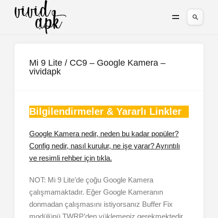
Mi 9 Lite / CC9 – Google Kamera –
vividapk
Bilgilendirmeler & Yararlı Linkler
Google Kamera nedir, neden bu kadar popüler?
Config nedir, nasıl kurulur, ne işe yarar? Ayrıntılı
ve resimli rehber için tıkla.
NOT: Mi 9 Lite’de çoğu Google Kamera
çalışmamaktadır. Eğer Google Kameranın
donmadan çalışmasını istiyorsanız Buffer Fix
modülünü TWRP’den yüklemeniz gerekmektedir.