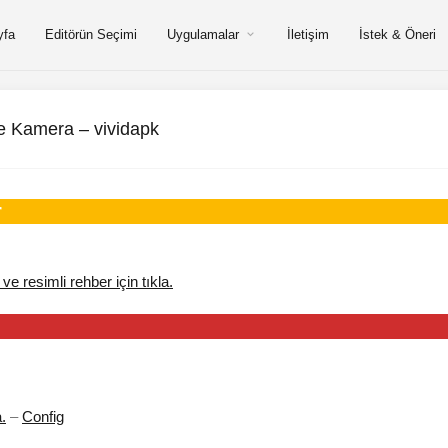
yfa
Editörün Seçimi
Uygulamalar
İletişim
İstek & Öneri
e Kamera – vividapk
r
 ve resimli rehber için tıkla.
a.
–
Config