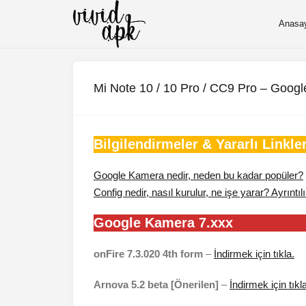
Anasa
Mi Note 10 / 10 Pro / CC9 Pro – Googl
Bilgilendirmeler & Yararlı Linkle
Google Kamera nedir, neden bu kadar popüler?
Config nedir, nasıl kurulur, ne işe yarar? Ayrıntılı
Google Kamera 7.xxx
onFire 7.3.020 4th form
–
İndirmek için tıkla.
Arnova 5.2 beta [Önerilen]
–
İndirmek için tıkl