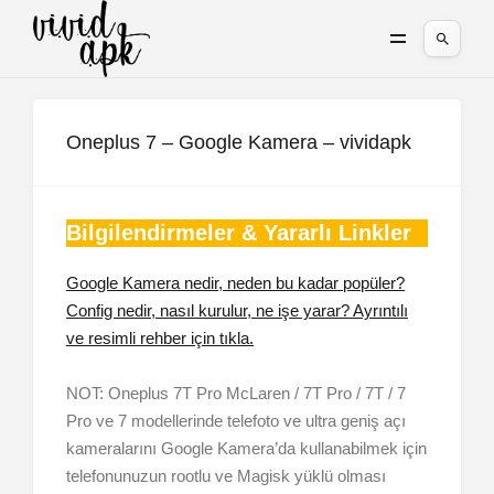
Oneplus 7 – Google Kamera – vividapk
Bilgilendirmeler & Yararlı Linkler
Google Kamera nedir, neden bu kadar popüler?
Config nedir, nasıl kurulur, ne işe yarar? Ayrıntılı
ve resimli rehber için tıkla.
NOT: Oneplus 7T Pro McLaren / 7T Pro / 7T / 7
Pro ve 7 modellerinde telefoto ve ultra geniş açı
kameralarını Google Kamera’da kullanabilmek için
telefonunuzun rootlu ve Magisk yüklü olması