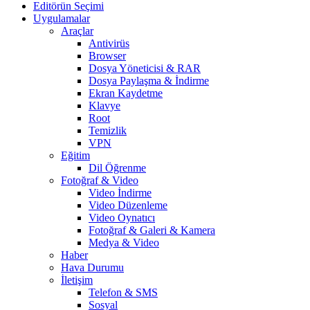
Editörün Seçimi
Uygulamalar
Araçlar
Antivirüs
Browser
Dosya Yöneticisi & RAR
Dosya Paylaşma & İndirme
Ekran Kaydetme
Klavye
Root
Temizlik
VPN
Eğitim
Dil Öğrenme
Fotoğraf & Video
Video İndirme
Video Düzenleme
Video Oynatıcı
Fotoğraf & Galeri & Kamera
Medya & Video
Haber
Hava Durumu
İletişim
Telefon & SMS
Sosyal