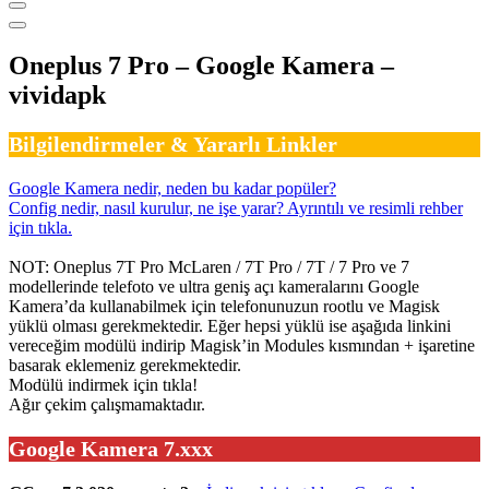
Oneplus 7 Pro – Google Kamera –
vividapk
Bilgilendirmeler & Yararlı Linkler
Google Kamera nedir, neden bu kadar popüler?
Config nedir, nasıl kurulur, ne işe yarar? Ayrıntılı ve resimli rehber
için tıkla.
NOT: Oneplus 7T Pro McLaren / 7T Pro / 7T / 7 Pro ve 7
modellerinde telefoto ve ultra geniş açı kameralarını Google
Kamera’da kullanabilmek için telefonunuzun rootlu ve Magisk
yüklü olması gerekmektedir. Eğer hepsi yüklü ise aşağıda linkini
vereceğim modülü indirip Magisk’in Modules kısmından + işaretine
basarak eklemeniz gerekmektedir.
Modülü indirmek için tıkla!
Ağır çekim çalışmamaktadır.
Google Kamera 7.xxx