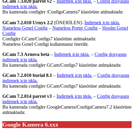
GCam 7.3.020 parrot v2
–
İndirmek için tıkla.
–
Config dosyasını
indirmek için tıkla.
Bu kamerada configler /ConfigsCamera7 klasörüne atılmaktadır.
GCam 7.2.010 Urnyx 2.2
[ÖNERİLEN]-
İndirmek için tıkla.
Nameless Genel Config
–
Nameless Portre Config
–
Hoolm Genel
Config
Configler GCam/Configs7 klasörüne atılmaktadır.
Nameless Genel Configi kullanmanız önerilir.
GCam 7.3 Arnova beta
–
İndirmek için tıkla.
–
Config dosyasını
indirmek için tıkla.
Bu kamerada configler GCam/Configs7 klasörüne atılmaktadır.
GCam 7.2.010 burial
8.1
–
İndirmek için tıkla.
–
Config dosyasını
indirmek için tıkla.
Bu kamerada configler GCam/Configs7 klasörüne atılmaktadır.
GCam 7.2.014 parrot v3
–
İndirmek için tıkla.
–
Config dosyasını
indirmek için tıkla.
Bu kamerada configler GoogleCamera/ConfigsCamera7.2 klasörüne
atılmaktadır.
Google Kamera 6.xxx