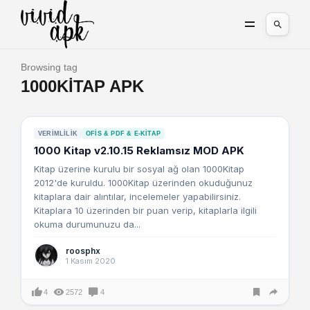
Browsing tag
1000KITAP APK
VERIMLILIK
OFIS & PDF & E-KITAP
1000 Kitap v2.10.15 Reklamsız MOD APK
Kitap üzerine kurulu bir sosyal ağ olan 1000Kitap
2012'de kuruldu. 1000Kitap üzerinden okuduğunuz
kitaplara dair alıntılar, incelemeler yapabilirsiniz.
Kitaplara 10 üzerinden bir puan verip, kitaplarla ilgili
okuma durumunuzu da...
roosphx
1 Kasım 2020
4
2572
4