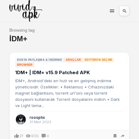
Browsing tag
IDM+
DOSYA PAYLAŞMA & İNDIRME
ARAÇLAR
EDITÖRÜN SEÇIMI
BROWSER
1DM+ | IDM+ v15.9 Patched APK
IDM+, Android'deki en hızlı ve en gelişmiş indirme
yöneticisidir. Özellikler: • Reklamsız • Cihazınızdaki
magnet bağlantısını, torrent url'sini veya torrent
dosyasını kullanarak Torrent dosyalarını indirin • Dark
ve Light tema...
roosphx
31 Mart 2023
27
6721
4