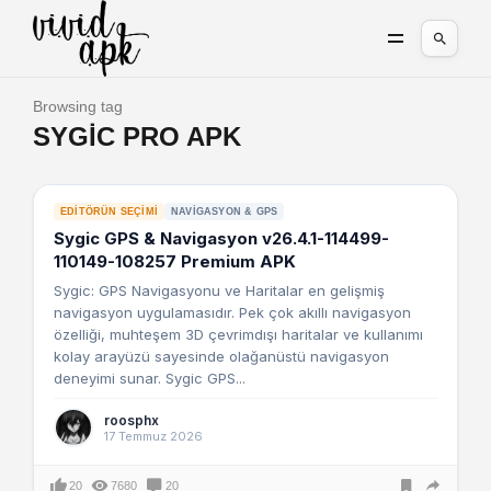
Browsing tag
SYGIC PRO APK
EDITÖRÜN SEÇIMI
NAVIGASYON & GPS
Sygic GPS & Navigasyon v26.4.1-114499-
110149-108257 Premium APK
Sygic: GPS Navigasyonu ve Haritalar en gelişmiş
navigasyon uygulamasıdır. Pek çok akıllı navigasyon
özelliği, muhteşem 3D çevrimdışı haritalar ve kullanımı
kolay arayüzü sayesinde olağanüstü navigasyon
deneyimi sunar. Sygic GPS...
roosphx
17 Temmuz 2026
20
7680
20