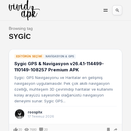
Browsing tag
SYGIC
EDITÖRÜN SEÇIMI
NAVIGASYON & GPS
Sygic GPS & Navigasyon v26.4.1-114499-
110149-108257 Premium APK
Sygic: GPS Navigasyonu ve Haritalar en gelişmiş
navigasyon uygulamasıdır. Pek çok akıllı navigasyon
özelliği, muhteşem 3D çevrimdışı haritalar ve kullanımı
kolay arayüzü sayesinde olağanüstü navigasyon
deneyimi sunar. Sygic GPS...
roosphx
17 Temmuz 2026
20
7680
20