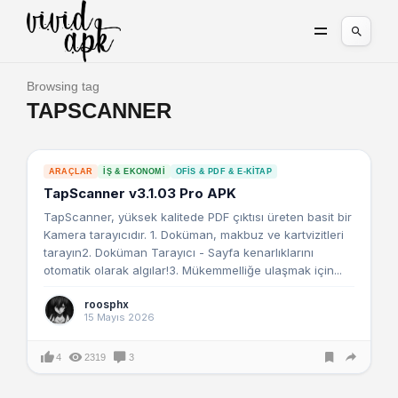
Browsing tag
TAPSCANNER
ARAÇLAR
İŞ & EKONOMI
OFIS & PDF & E-KITAP
TapScanner v3.1.03 Pro APK
TapScanner, yüksek kalitede PDF çıktısı üreten basit bir
Kamera tarayıcıdır. 1. Doküman, makbuz ve kartvizitleri
tarayın2. Doküman Tarayıcı - Sayfa kenarlıklarını
otomatik olarak algılar!3. Mükemmelliğe ulaşmak için...
roosphx
15 Mayıs 2026
4
2319
3