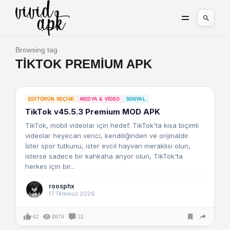
Browsing tag
TIKTOK PREMIUM APK
EDITÖRÜN SEÇIMI
MEDYA & VIDEO
SOSYAL
TikTok v45.5.3 Premium MOD APK
TikTok, mobil videolar için hedef. TikTok'ta kısa biçimli
videolar heyecan verici, kendiliğinden ve orijinaldir.
İster spor tutkunu, ister evcil hayvan meraklısı olun,
isterse sadece bir kahkaha arıyor olun, TikTok'ta
herkes için bir...
roosphx
17 Temmuz 2026
42
8874
31