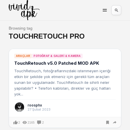
Browsing tag
TOUCHRETOUCH PRO
ARAÇLAR
FOTOĞRAF & GALERI & KAMERA
TouchRetouch v5.0 Patched MOD APK
TouchRetouch, fotoğraflarınızdaki istenmeyen içeriği
etkin bir şekilde yok etmeniz için gerekli tüm araçları
sunan bir uygulamadır. TouchRetouch ile sihirli neler
yapılabilir? • Telefon kabloları, direkler ve güç hatları
yok...
roosphx
27 Şubat 2023
2
2165
2