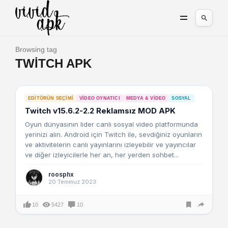
Browsing tag
TWITCH APK
EDITÖRÜN SEÇIMI
VIDEO OYNATICI
MEDYA & VIDEO
SOSYAL
Twitch v15.6.2-2.2 Reklamsız MOD APK
Oyun dünyasının lider canlı sosyal video platformunda
yerinizi alın. Android için Twitch ile, sevdiğiniz oyunların
ve aktivitelerin canlı yayınlarını izleyebilir ve yayıncılar
ve diğer izleyicilerle her an, her yerden sohbet...
roosphx
20 Temmuz 2023
10
5427
10