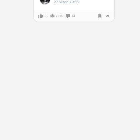
27 Nisan 2026
16
7276
14