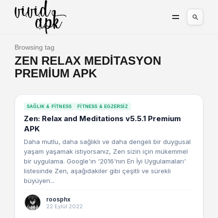
Browsing tag
ZEN RELAX MEDITASYON
PREMIUM APK
SAĞLIK & FITNESS
FITNESS & EGZERSIZ
Zen: Relax and Meditations v5.5.1 Premium
APK
Daha mutlu, daha sağlıklı ve daha dengeli bir duygusal
yaşam yaşamak istiyorsanız, Zen sizin için mükemmel
bir uygulama. Google'ın '2016'nın En İyi Uygulamaları'
listesinde Zen, aşağıdakiler gibi çeşitli ve sürekli
büyüyen...
roosphx
22 Eylül 2022