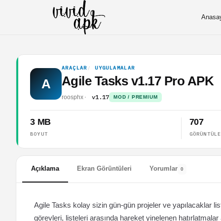
Anasa
ARAÇLAR
UYGULAMALAR
Agile Tasks v1.17 Pro APK
A
v1.17
roosphx
MOD / PREMIUM
3 MB
707
BOYUT
GÖRÜNTÜL
Açıklama
Ekran Görüntüleri
Yorumlar
0
Agile Tasks kolay sizin gün-gün projeler ve yapılacaklar list
görevleri, listeleri arasında hareket yinelenen hatırlatmala