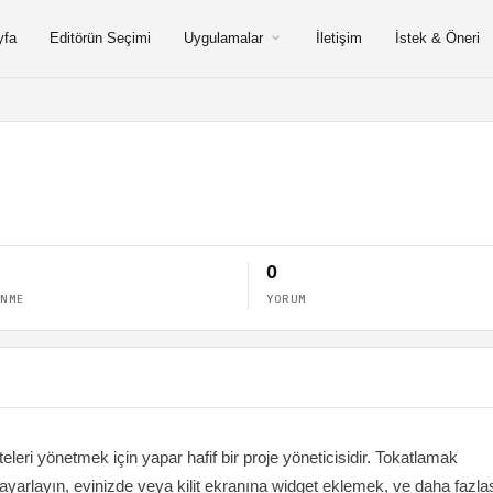
yfa
Editörün Seçimi
Uygulamalar
İletişim
İstek & Öneri
0
ENME
YORUM
eleri yönetmek için yapar hafif bir proje yöneticisidir. Tokatlamak
r ayarlayın, evinizde veya kilit ekranına widget eklemek, ve daha fazlas