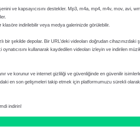
enini ve kapsayıcısını destekler. Mp3, m4a, mp4, m4v, mov, avi, w
ler.
klasöre indirilebilir veya medya galerinizde görülebilir.
lı bir şekilde depolar. Bir URL’deki videoları doğrudan cihazınızdaki ş
oynatıcısını kullanarak kaydedilen videoları izleyin ve indirilen müzik
anır ve korunur ve internet gizliliği ve güvenliğinde en güvenilir isimlerl
aki en son gelişmeleri takip etmek için platformumuzu sürekli olarak
di indirin!