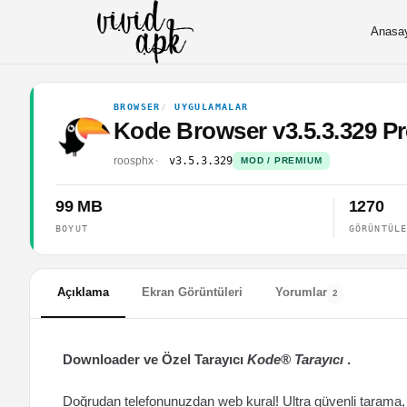
Anasa
BROWSER
UYGULAMALAR
Kode Browser v3.5.3.329 
roosphx
v3.5.3.329
MOD / PREMIUM
99 MB
1270
BOYUT
GÖRÜNTÜL
Açıklama
Ekran Görüntüleri
Yorumlar
2
Downloader ve Özel Tarayıcı
Kode® Tarayıcı
.
Doğrudan telefonunuzdan web kural! Ultra güvenli tarama,