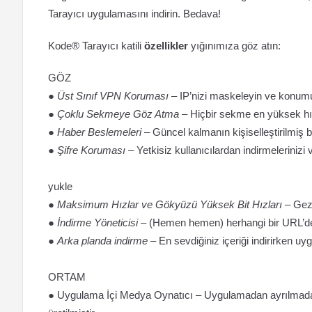
Tarayıcı uygulamasını indirin. Bedava!
Kode® Tarayıcı katili
özellikler
yığınımıza göz atın:
GÖZ
●
Üst Sınıf VPN Koruması
– IP’nizi maskeleyin ve konumu
●
Çoklu Sekmeye Göz Atma
– Hiçbir sekme en yüksek hız
●
Haber Beslemeleri
– Güncel kalmanın kişiselleştirilmiş bi
●
Şifre Koruması
– Yetkisiz kullanıcılardan indirmelerinizi 
yukle
●
Maksimum Hızlar ve Gökyüzü Yüksek Bit Hızları
– Gez
●
İndirme Yöneticisi
– (Hemen hemen) herhangi bir URL’den 
●
Arka planda indirme
– En sevdiğiniz içeriği indirirken 
ORTAM
● Uygulama İçi Medya Oynatıcı – Uygulamadan ayrılmadan 