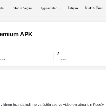
yfa
Editörün Seçimi
Uygulamalar
İletişim
İstek & Öneri
Premium APK
2
ENME
YORUM
 yıldırım hızında indirme ve üstün ses ve video oynatma için Kode®