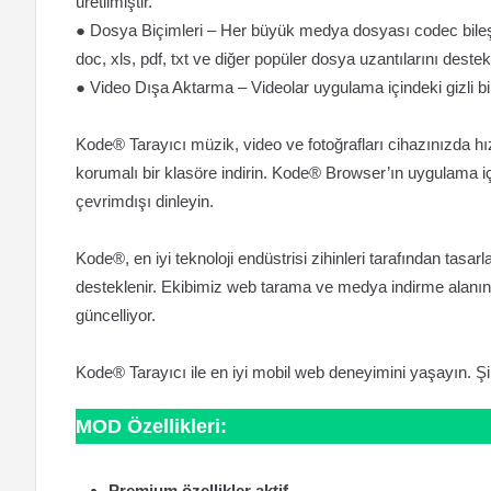
üretilmiştir.
● Dosya Biçimleri – Her büyük medya dosyası codec bileş
doc, xls, pdf, txt ve diğer popüler dosya uzantılarını destek
● Video Dışa Aktarma – Videolar uygulama içindeki gizli bir 
Kode® Tarayıcı müzik, video ve fotoğrafları cihazınızda hız
korumalı bir klasöre indirin. Kode® Browser’ın uygulama içi 
çevrimdışı dinleyin.
Kode®, en iyi teknoloji endüstrisi zihinleri tarafından tasarl
desteklenir. Ekibimiz web tarama ve medya indirme alanınd
güncelliyor.
Kode® Tarayıcı ile en iyi mobil web deneyimini yaşayın. Şim
MOD Özellikleri:
Premium özellikler aktif.