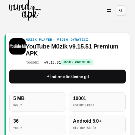
MÜZIK PLAYER
VIDEO OYNATICI
YouTube Müzik v9.15.51 Premium
APK
v9.15.51
roosphx
MOD / PREMIUM
İndirme linklerine git
5 MB
10001
BOYUT
GÖRÜNTÜLENME
36
Android 5.0+
YORUM
MINIMUM SÜRÜM