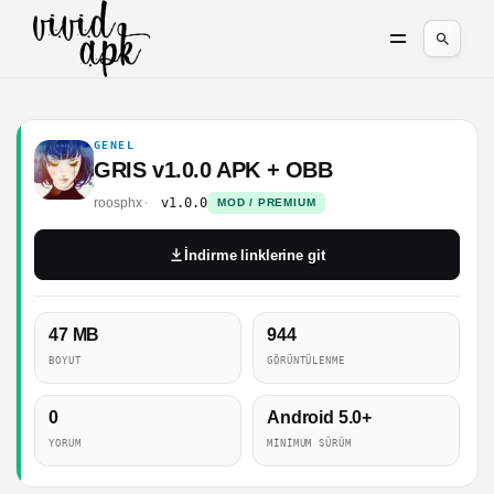
GENEL
GRIS v1.0.0 APK + OBB
roosphx
v1.0.0
MOD / PREMIUM
İndirme linklerine git
47 MB
944
BOYUT
GÖRÜNTÜLENME
0
Android 5.0+
YORUM
MINIMUM SÜRÜM