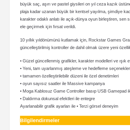
büyük saç, aşırı ve pastel giysileri on yıl ceza kazık üstüne
plaja kadar uzanan büyük bir kentsel yayılma, şimdiye kadar 
karakter odaklı anlatı ile açık-dünya oyun birleştiren, sen 
ele geçirmek için fırsat verildi.
10 yıllık yıldönümünü kutlamak için, Rockstar Games Grand 
güncelleştirilmiş kontroller de dahil olmak üzere yeni özellik
• Güzel güncellenmiş grafikler, karakter modelleri ve ışık ef
• Yeni, tam uyarlanmış ateşleme ve hedefleme seçenekler
• tamamen özelleştirilebilir düzeni ile özel denetimleri
• oyun sayısız saatler ile Massive kampanya
• Moga Kablosuz Game Controller basıp USB Gamepad il
• Daldırma dokunsal efektleri ile entegre
Ayarlanabilir grafik ayarları ile • Terzi görsel deneyim
Bilgilendirmeler