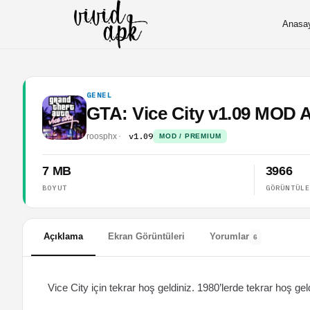
Anasa
GENEL
GTA: Vice City v1.09 MOD
v1.09
roosphx
MOD / PREMIUM
7 MB
3966
BOYUT
GÖRÜNTÜL
Açıklama
Ekran Görüntüleri
Yorumlar
6
Vice City için tekrar hoş geldiniz. 1980’lerde tekrar hoş gel