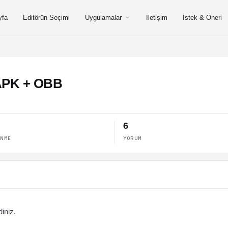
yfa
Editörün Seçimi
Uygulamalar
İletişim
İstek & Öneri
 APK + OBB
6
ENME
YORUM
diniz.