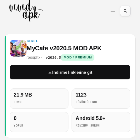
GENEL
MyCafe v2020.5 MOD APK
v2020.5
roosphx
MOD / PREMIUM
İndirme linklerine git
21,9 MB
1123
BOYUT
GÖRÜNTÜLENME
0
Android 5.0+
YORUM
MINIMUM SÜRÜM