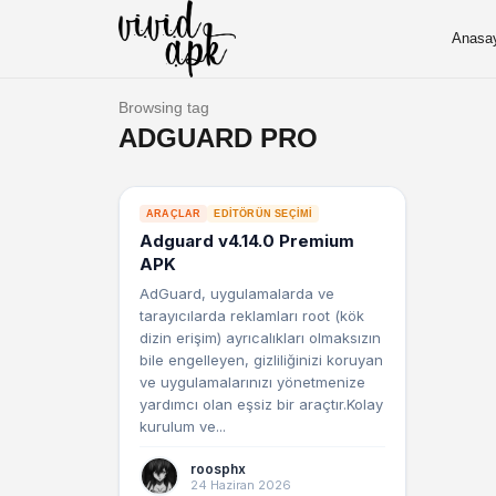
Anasa
Browsing tag
ADGUARD PRO
ARAÇLAR
EDITÖRÜN SEÇIMI
Adguard v4.14.0 Premium
APK
AdGuard, uygulamalarda ve
tarayıcılarda reklamları root (kök
dizin erişim) ayrıcalıkları olmaksızın
bile engelleyen, gizliliğinizi koruyan
ve uygulamalarınızı yönetmenize
yardımcı olan eşsiz bir araçtır.Kolay
kurulum ve...
roosphx
24 Haziran 2026