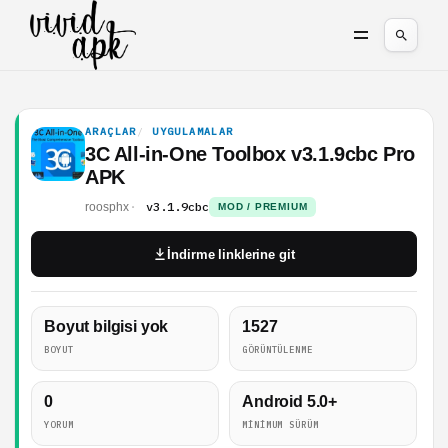
ARAÇLAR
UYGULAMALAR
3C All-in-One Toolbox v3.1.9cbc Pro
APK
v3.1.9cbc
roosphx
MOD / PREMIUM
İndirme linklerine git
Boyut bilgisi yok
1527
BOYUT
GÖRÜNTÜLENME
0
Android 5.0+
YORUM
MINIMUM SÜRÜM