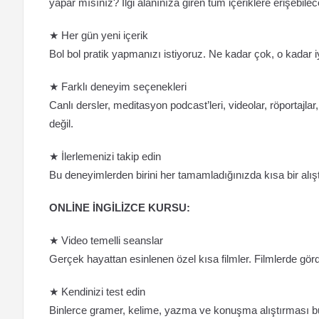
yapar mısınız? İlgi alanınıza giren tüm içeriklere erişebilec
★ Her gün yeni içerik
Bol bol pratik yapmanızı istiyoruz. Ne kadar çok, o kadar iy
★ Farklı deneyim seçenekleri
Canlı dersler, meditasyon podcast’leri, videolar, röportaj
değil.
★ İlerlemenizi takip edin
Bu deneyimlerden birini her tamamladığınızda kısa bir alış
ONLİNE İNGİLİZCE KURSU:
★ Video temelli seanslar
Gerçek hayattan esinlenen özel kısa filmler. Filmlerde görd
★ Kendinizi test edin
Binlerce gramer, kelime, yazma ve konuşma alıştırması b