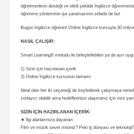
öğretmenlerin desteği ve etkili şekilde İngilizce öğrenme
öğrenme yönteminin işe yaramasının sebebi de bu!
Bugün İngilizce öğrenin! Online İngilizce kursuyla 30 mily
NASIL ÇALIŞIR:
Smart Learning® metodu ile birleştirilebilen ya da ayrı uygu
1) Sizin için hazırlanan içerik
2) Online İngilizce kursunun tamamı
İdeal olan her iki seçeneği de keşfederek çalışmaya nere
zorlayıcı olabilir ama hedeflerinize ulaşmanız için size ya
SİZİN İÇİN HAZIRLANAN İÇERİK:
★ İlgi alanlarınıza dayanan
Film ve müzik sever misiniz? Peki iş dünyası ve teknolo