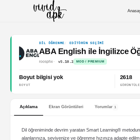
Anasa
DIL ÖĞRENME
EDITÖRÜN SEÇIMI
ABA English ile İngilizce 
v5.10.2
roosphx
MOD / PREMIUM
Boyut bilgisi yok
2618
BOYUT
GÖRÜNTÜL
Açıklama
Ekran Görüntüleri
Yorumlar
1
Dil öğreniminde devrim yaratan Smart Learning® metodunu su
alanlarınıza, seviyenize ve öğrenme hızınıza adapte edilmiş 