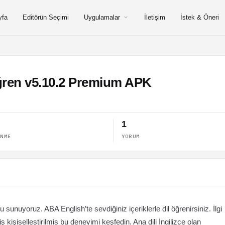
yfa
Editörün Seçimi
Uygulamalar
İletişim
İstek & Öneri
Öğren v5.10.2 Premium APK
1
ENME
YORUM
nuyoruz. ABA English’te sevdiğiniz içeriklerle dil öğrenirsiniz. İlgi
kişiselleştirilmiş bu deneyimi keşfedin. Ana dili İngilizce olan