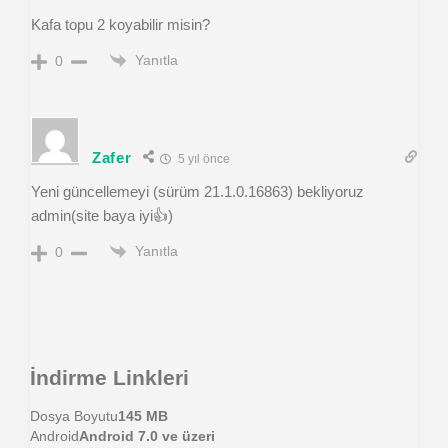
Kafa topu 2 koyabilir misin?
Yanıtla
0
Zafer
5 yıl önce
Yeni güncellemeyi (sürüm 21.1.0.16863) bekliyoruz
admin(site baya iyi👍)
Yanıtla
0
İndirme Linkleri
Dosya Boyutu
145 MB
Android
Android 7.0 ve üzeri