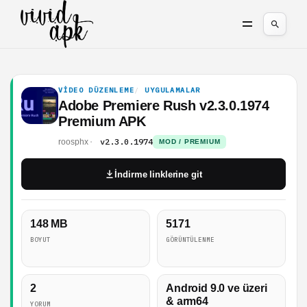
VIDEO DÜZENLEME
UYGULAMALAR
Adobe Premiere Rush v2.3.0.1974
Premium APK
v2.3.0.1974
roosphx
MOD / PREMIUM
İndirme linklerine git
148 MB
5171
BOYUT
GÖRÜNTÜLENME
2
Android 9.0 ve üzeri
& arm64
YORUM