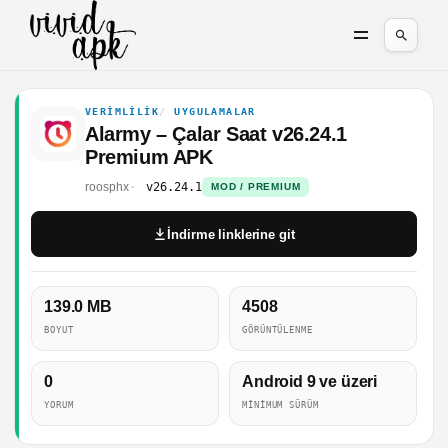
VERIMLILIK
UYGULAMALAR
Alarmy – Çalar Saat v26.24.1
Premium APK
roosphx
v26.24.1
MOD / PREMIUM
İndirme linklerine git
139.0 MB
4508
BOYUT
GÖRÜNTÜLENME
0
Android 9 ve üzeri
YORUM
MINIMUM SÜRÜM