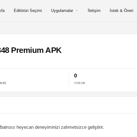
yfa
Editörün Seçimi
Uygulamalar
İletişim
İstek & Öneri
5.348 Premium APK
0
ENME
YORUM
lbatross
heyecan deneyiminizi zahmetsizce geliştirir.