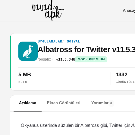
Anasa
UYGULAMALAR
SOSYAL
Albatross for Twitter v11.
v11.5.348
roosphx
MOD / PREMIUM
5 MB
1332
BOYUT
GÖRÜNTÜL
Açıklama
Ekran Görüntüleri
Yorumlar
0
Okyanus üzerinde süzülen bir Albatross gibi, Twitter için
A