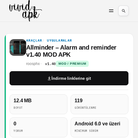
ARAÇLAR
UYGULAMALAR
Allminder – Alarm and reminder
v1.40 MOD APK
v1.40
roosphx
MOD / PREMIUM
İndirme linklerine git
12.4 MB
119
BOYUT
GÖRÜNTÜLENME
0
Android 6.0 ve üzeri
YORUM
MINIMUM SÜRÜM