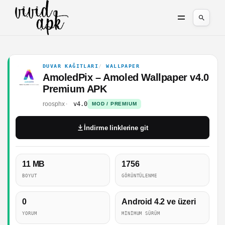
DUVAR KAĞITLARI
WALLPAPER
AmoledPix – Amoled Wallpaper v4.0
Premium APK
roosphx
v4.0
MOD / PREMIUM
İndirme linklerine git
11 MB
1756
BOYUT
GÖRÜNTÜLENME
0
Android 4.2 ve üzeri
YORUM
MINIMUM SÜRÜM