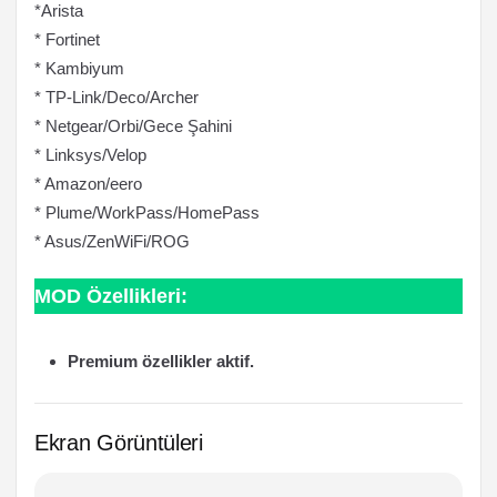
*Arista
* Fortinet
* Kambiyum
* TP-Link/Deco/Archer
* Netgear/Orbi/Gece Şahini
* Linksys/Velop
* Amazon/eero
* Plume/WorkPass/HomePass
* Asus/ZenWiFi/ROG
MOD Özellikleri:
Premium özellikler aktif.
Ekran Görüntüleri