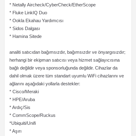
* Netally Aircheck/CyberCheck/EtherScope
* Fluke LinkIQ Duo
* Ookla Ekahau Yardımcısı
* Sidos Dalgası
* Hamina Sitede
analiti satıcıdan bağımsızdır, bağımsızdır ve önyargısızdır;
herhangi bir ekipman satıcısı veya hizmet sağlayıcısına
bağlı değildir veya sponsorluğunda değildir. Cihazlar da
dahil olmak üzere tüm standart uyumlu WiFi cihazlarını ve
ağlarını aşağıdaki yollarla destekler:
* Cisco/Meraki
* HPE/Aruba
* Ardıç/Sis
* CommScope/Ruckus
*Ubiquiti/Unifi
* Aşırı