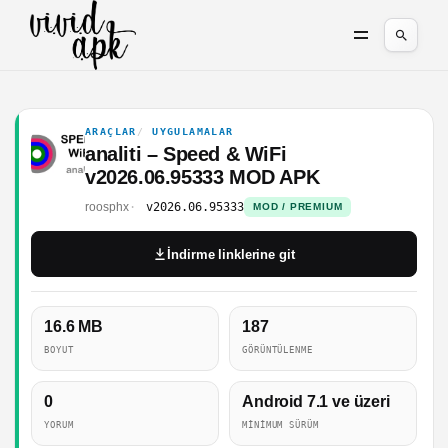
ARAÇLAR
UYGULAMALAR
analiti – Speed & WiFi
v2026.06.95333 MOD APK
roosphx
v2026.06.95333
MOD / PREMIUM
İndirme linklerine git
16.6 MB
187
BOYUT
GÖRÜNTÜLENME
0
Android 7.1 ve üzeri
YORUM
MINIMUM SÜRÜM