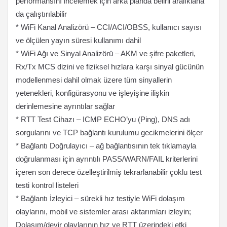
performansını incelemek için arka planda belirli aralıklarla
da çalıştırılabilir
* WiFi Kanal Analizörü – CCI/ACI/OBSS, kullanıcı sayısı
ve ölçülen yayın süresi kullanımı dahil
* WiFi Ağı ve Sinyal Analizörü – AKM ve şifre paketleri,
Rx/Tx MCS dizini ve fiziksel hızlara karşı sinyal gücünün
modellenmesi dahil olmak üzere tüm sinyallerin
yetenekleri, konfigürasyonu ve işleyişine ilişkin
derinlemesine ayrıntılar sağlar
* RTT Test Cihazı – ICMP ECHO’yu (Ping), DNS adı
sorgularını ve TCP bağlantı kurulumu gecikmelerini ölçer
* Bağlantı Doğrulayıcı – ağ bağlantısının tek tıklamayla
doğrulanması için ayrıntılı PASS/WARN/FAIL kriterlerini
içeren son derece özelleştirilmiş tekrarlanabilir çoklu test
testi kontrol listeleri
* Bağlantı İzleyici – sürekli hız testiyle WiFi dolaşım
olaylarını, mobil ve sistemler arası aktarımları izleyin;
Dolaşım/devir olaylarının hız ve RTT üzerindeki etki