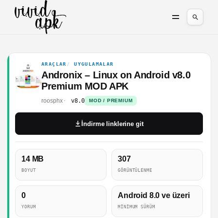
ARAÇLAR
UYGULAMALAR
Andronix – Linux on Android v8.0
Premium MOD APK
roosphx
v8.0
MOD / PREMIUM
İndirme linklerine git
14 MB
307
BOYUT
GÖRÜNTÜLENME
0
Android 8.0 ve üzeri
YORUM
MINIMUM SÜRÜM