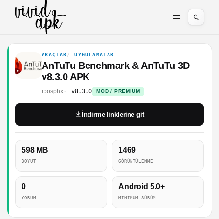
ARAÇLAR
UYGULAMALAR
AnTuTu Benchmark & AnTuTu 3D
v8.3.0 APK
roosphx
v8.3.0
MOD / PREMIUM
İndirme linklerine git
598 MB
1469
BOYUT
GÖRÜNTÜLENME
0
Android 5.0+
YORUM
MINIMUM SÜRÜM