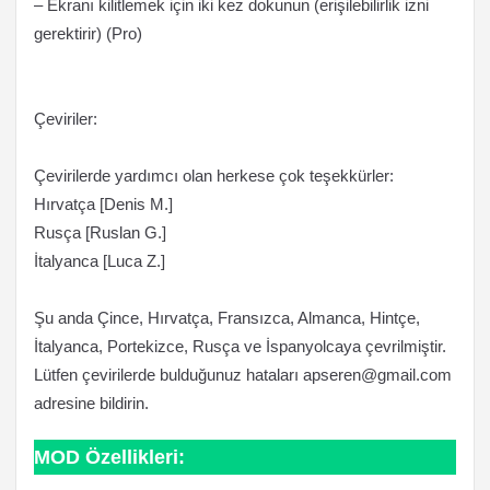
– Ekranı kilitlemek için iki kez dokunun (erişilebilirlik izni
gerektirir) (Pro)
Çeviriler:
Çevirilerde yardımcı olan herkese çok teşekkürler:
Hırvatça [Denis M.]
Rusça [Ruslan G.]
İtalyanca [Luca Z.]
Şu anda Çince, Hırvatça, Fransızca, Almanca, Hintçe,
İtalyanca, Portekizce, Rusça ve İspanyolcaya çevrilmiştir.
Lütfen çevirilerde bulduğunuz hataları
apseren@gmail.com
adresine bildirin.
MOD Özellikleri: