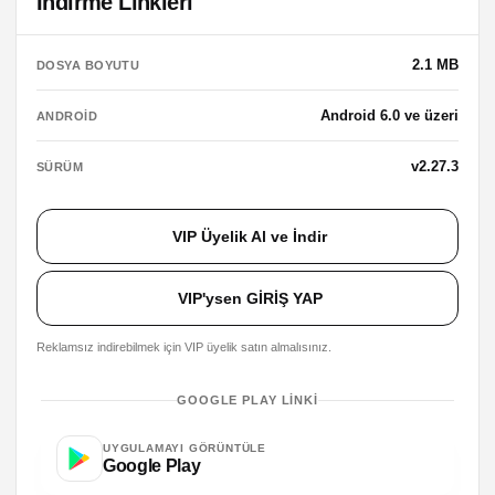
İndirme Linkleri
2.1 MB
DOSYA BOYUTU
Android 6.0 ve üzeri
ANDROID
v2.27.3
SÜRÜM
VIP Üyelik Al ve İndir
VIP'ysen GİRİŞ YAP
Reklamsız indirebilmek için VIP üyelik satın almalısınız.
GOOGLE PLAY LINKI
UYGULAMAYI GÖRÜNTÜLE
Google Play