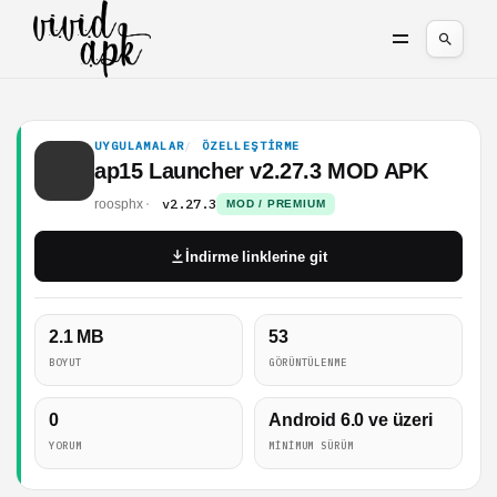
UYGULAMALAR
ÖZELLEŞTIRME
ap15 Launcher v2.27.3 MOD APK
v2.27.3
roosphx
MOD / PREMIUM
İndirme linklerine git
2.1 MB
53
BOYUT
GÖRÜNTÜLENME
0
Android 6.0 ve üzeri
YORUM
MINIMUM SÜRÜM