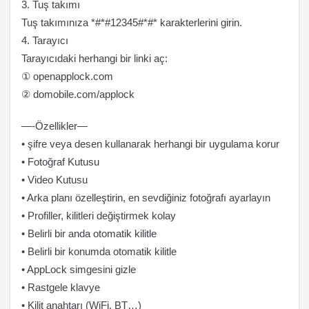
3. Tuş takımı
Tuş takımınıza *#*#12345#*#* karakterlerini girin.
4. Tarayıcı
Tarayıcıdaki herhangi bir linki aç:
① openapplock.com
② domobile.com/applock
—-Özellikler—
• şifre veya desen kullanarak herhangi bir uygulama korur
• Fotoğraf Kutusu
• Video Kutusu
• Arka planı özelleştirin, en sevdiğiniz fotoğrafı ayarlayın
• Profiller, kilitleri değiştirmek kolay
• Belirli bir anda otomatik kilitle
• Belirli bir konumda otomatik kilitle
• AppLock simgesini gizle
• Rastgele klavye
• Kilit anahtarı (WiFi, BT…)