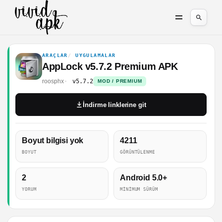
ARAÇLAR
UYGULAMALAR
AppLock v5.7.2 Premium APK
roosphx
v5.7.2
MOD / PREMIUM
İndirme linklerine git
Boyut bilgisi yok
4211
BOYUT
GÖRÜNTÜLENME
2
Android 5.0+
YORUM
MINIMUM SÜRÜM