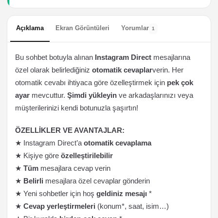
Açıklama
Ekran Görüntüleri
Yorumlar
1
Bu sohbet botuyla alınan
Instagram Direct
mesajlarına
özel olarak belirlediğiniz
otomatik cevaplar
verin. Her
otomatik cevabı ihtiyaca göre özelleştirmek için
pek çok
ayar
mevcuttur.
Şimdi yükleyin
ve arkadaşlarınızı veya
müşterilerinizi kendi botunuzla şaşırtın!
ÖZELLİKLER VE AVANTAJLAR:
★ Instagram Direct’a
otomatik cevaplama
★ Kişiye göre
özelleştirilebilir
★
Tüm
mesajlara cevap verin
★
Belirli
mesajlara özel cevaplar gönderin
★ Yeni sohbetler için hoş
geldiniz mesajı
*
★
Cevap yerleştirmeleri
(konum*, saat, isim…)