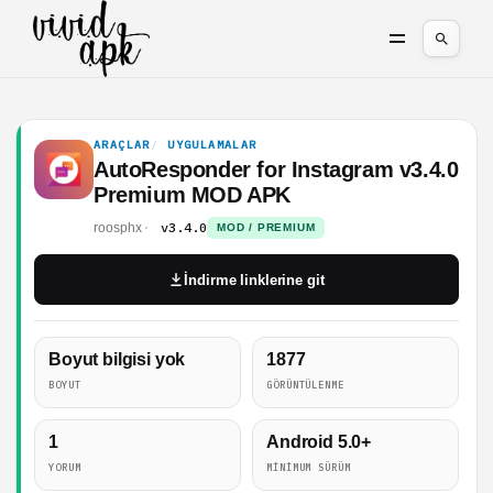
ARAÇLAR
UYGULAMALAR
AutoResponder for Instagram v3.4.0
Premium MOD APK
v3.4.0
roosphx
MOD / PREMIUM
İndirme linklerine git
Boyut bilgisi yok
1877
BOYUT
GÖRÜNTÜLENME
1
Android 5.0+
YORUM
MINIMUM SÜRÜM