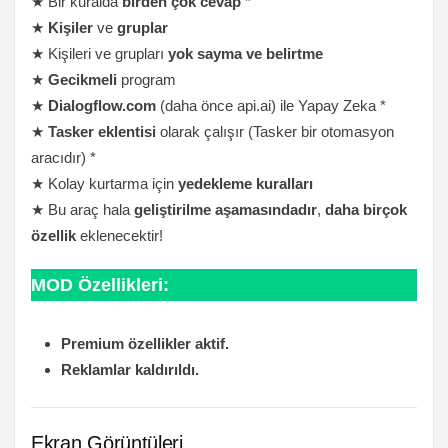
★ Bir kuralda
birden çok cevap
*
★
Kişiler
ve
gruplar
★ Kişileri ve grupları
yok sayma ve belirtme
★
Gecikmeli
program
★
Dialogflow.com
(daha önce api.ai) ile Yapay Zeka *
★
Tasker eklentisi
olarak çalışır (Tasker bir otomasyon
aracıdır) *
★ Kolay kurtarma için
yedekleme kuralları
★ Bu araç hala
geliştirilme aşamasındadır
,
daha birçok
özellik
eklenecektir!
MOD Özellikleri:
Premium özellikler aktif.
Reklamlar kaldırıldı.
Ekran Görüntüleri