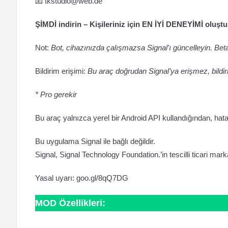
📧
tkstudio@web.de
ŞİMDİ indirin – Kişileriniz için EN İYİ DENEYİMİ oluşt
Not:
Bot, cihazınızda çalışmazsa Signal’ı güncelleyin. Bet
Bildirim erişimi:
Bu araç doğrudan Signal’ya erişmez, bildir
* Pro gerekir
Bu araç yalnızca yerel bir Android API kullandığından, hata
Bu uygulama Signal ile bağlı değildir.
Signal, Signal Technology Foundation.’in tescilli ticari mark
Yasal uyarı: goo.gl/8qQ7DG
MOD Özellikleri: