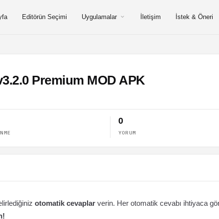
yfa
Editörün Seçimi
Uygulamalar
İletişim
İstek & Öneri
 v3.2.0 Premium MOD APK
0
ENME
YORUM
lirlediğiniz
otomatik cevaplar
verin. Her otomatik cevabı ihtiyaca gö
n!