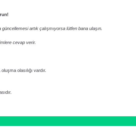
urun!
a güncellemesi artık çalışmıyorsa lütfen bana ulaşın.
imlere cevap verir.
 oluşma olasılığı vardır.
asıdır.