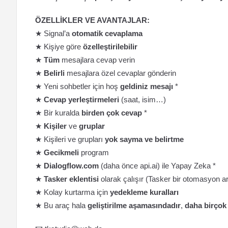
ÖZELLİKLER VE AVANTAJLAR:
★ Signal’a
otomatik cevaplama
★ Kişiye göre
özelleştirilebilir
★
Tüm
mesajlara cevap verin
★
Belirli
mesajlara özel cevaplar gönderin
★ Yeni sohbetler için hoş
geldiniz mesajı
*
★
Cevap yerleştirmeleri
(saat, isim…)
★ Bir kuralda
birden çok cevap
*
★
Kişiler
ve
gruplar
★ Kişileri ve grupları
yok sayma ve belirtme
★
Gecikmeli
program
★
Dialogflow.com
(daha önce api.ai) ile Yapay Zeka *
★
Tasker eklentisi
olarak çalışır (Tasker bir otomasyon ar
★ Kolay kurtarma için
yedekleme kuralları
★ Bu araç hala
geliştirilme aşamasındadır
,
daha birçok 