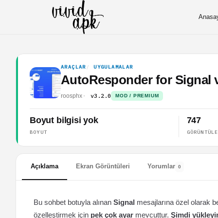
Anasa
ARAÇLAR
UYGULAMALAR
AutoResponder for Signal
v3.2.0
roosphx
MOD / PREMIUM
Boyut bilgisi yok
747
BOYUT
GÖRÜNTÜL
Açıklama
Ekran Görüntüleri
Yorumlar
0
Bu sohbet botuyla alınan
Signal
mesajlarına özel olarak be
özelleştirmek için
pek çok ayar
mevcuttur.
Şimdi yükleyi