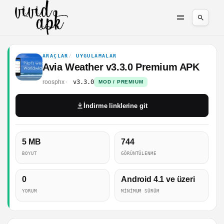
ARAÇLAR
UYGULAMALAR
Avia Weather v3.3.0 Premium APK
roosphx
v3.3.0
MOD / PREMIUM
İndirme linklerine git
5 MB
744
BOYUT
GÖRÜNTÜLENME
0
Android 4.1 ve üzeri
YORUM
MINIMUM SÜRÜM