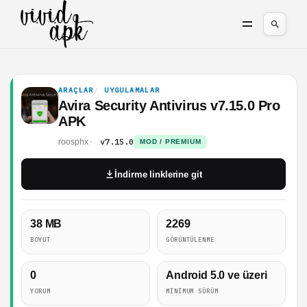
ARAÇLAR
UYGULAMALAR
Avira Security Antivirus v7.15.0 Pro
APK
v7.15.0
roosphx
MOD / PREMIUM
İndirme linklerine git
38 MB
2269
BOYUT
GÖRÜNTÜLENME
0
Android 5.0 ve üzeri
YORUM
MINIMUM SÜRÜM