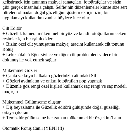
geliştirmek için tanınmış makyaj sanatçıları, fotoğrafçılar ve sizin
gibi gerçek insanlarla çalıştı. Selfie’nin düzenlemeler kimse size sert
filtreleri olmadan doğal güzelliğini göstermek için izin, bir
uygulamayı kullandım zanlısı böylece ince olur.
Cilt Editör
+ Güzellik kamera mükemmel bir yüz ve kendi fotoğraflarını çeken
resimler için bir ışıltılı ekler
+ Bizim özel cilt yumuşatma makyaj aracını kullanarak cilt tonunu
Rötuş
+ Leke sökücü Eğer sivilce ve diğer cilt problemleri sadece bir
dokunuş ile yok etmek sağlar
Mükemmel Gözler
+ Çanta ve koyu halkaları gözlerinizin altındaki Sil
+ Gözleri aydınlatın ve onları fotoğrafları pop yapmak
+ Düzenle göz rengi özel kişileri kullanarak saç rengi ve saç modeli
maç için
Mükemmel Gülümseme oluştur
+ Diş beyazlatma ile Güzellik editörü gülüşünde doğal güzelliği
ortaya çıkaran
+ Temiz bir gülümseme her zaman mükemmel bir özçekim’i atın
Otomatik Rötuş Canlı (YENİ !!!)