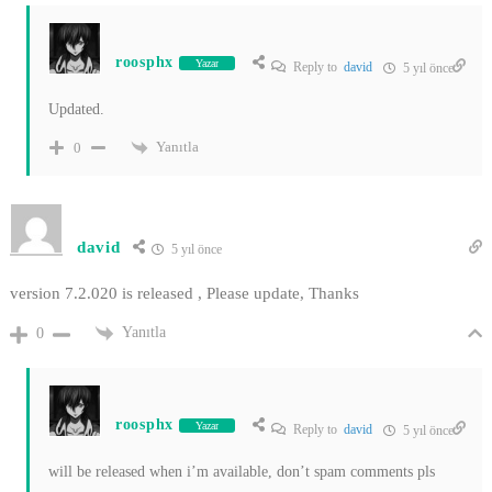
roosphx
Yazar
Reply to
david
5 yıl önce
Updated.
Yanıtla
0
david
5 yıl önce
version 7.2.020 is released , Please update, Thanks
Yanıtla
0
roosphx
Yazar
Reply to
david
5 yıl önce
will be released when i’m available, don’t spam comments pls