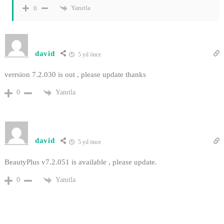
Yanıtla
0
david
5 yıl önce
verrsion 7.2.030 is out , please update thanks
Yanıtla
0
david
5 yıl önce
BeautyPlus v7.2.051 is available , please update.
Yanıtla
0