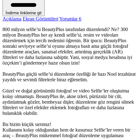
İndirme linklerine git
Açıklama
Ekran Görüntüleri
Yorumlar
6
800 milyon selfie’si BeautyPlus tarafından düzenlendi? Ne? 300
milyon BeautyPlus her ay kendi selfie’si, resim ve videoları
düzenlemek için tercih nedenini öğrenin. Bir ipucu: BeautyPlus
sonraki seviyeye selfie’si oyunu almaya basit ama güçlü fotoğraf
düzenleme araçları, sanatsal efektler, artırılmış gerçeklik (AR)
filtreleri ve daha fazlasına sahiptir. Yani, sosyal medya hesabına iyi
özçekim’i göndermeye hazır olsun izin!
BeautyPlus güçlü selfie’si düzenleme özelliği ile bazı Noel tezahürat
yayıldı ve sevimli filtrelerle biraz eğlenelim.
Güzel ve doğal görünümlü fotoğraf ve video Selfie’ler oluşturma
kolay olmamıştı. BeautyPlus ile, akne izleri, pürüzsüz bir cilt,
aydınlatmak gözler, bembeyaz dişler, düzenleme göz rengini silmek
filtreleri ve özel efektler eklemek fotoğrafları ve daha fazlasına
bulanıklık olabilir.
Bu bizim küçük sırrımız!
Kullanımı kolay olduğundan hem de kusursuz Selfie’ler veren bir
araç – BeautyPlus mükemmel fotoğraf düzenleme uygulaması