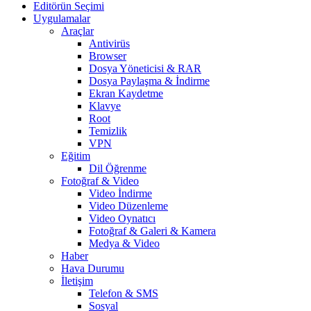
Editörün Seçimi
Uygulamalar
Araçlar
Antivirüs
Browser
Dosya Yöneticisi & RAR
Dosya Paylaşma & İndirme
Ekran Kaydetme
Klavye
Root
Temizlik
VPN
Eğitim
Dil Öğrenme
Fotoğraf & Video
Video İndirme
Video Düzenleme
Video Oynatıcı
Fotoğraf & Galeri & Kamera
Medya & Video
Haber
Hava Durumu
İletişim
Telefon & SMS
Sosyal