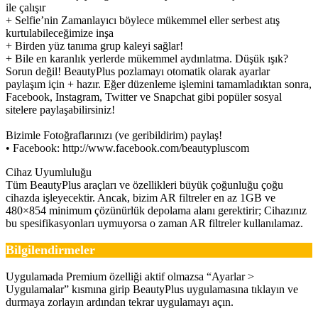
ile çalışır
+ Selfie’nin Zamanlayıcı böylece mükemmel eller serbest atış
kurtulabileceğimize inşa
+ Birden yüz tanıma grup kaleyi sağlar!
+ Bile en karanlık yerlerde mükemmel aydınlatma. Düşük ışık?
Sorun değil! BeautyPlus pozlamayı otomatik olarak ayarlar
paylaşım için + hazır. Eğer düzenleme işlemini tamamladıktan sonra,
Facebook, Instagram, Twitter ve Snapchat gibi popüler sosyal
sitelere paylaşabilirsiniz!
Bizimle Fotoğraflarınızı (ve geribildirim) paylaş!
• Facebook: http://www.facebook.com/beautypluscom
Cihaz Uyumluluğu
Tüm BeautyPlus araçları ve özellikleri büyük çoğunluğu çoğu
cihazda işleyecektir. Ancak, bizim AR filtreler en az 1GB ve
480×854 minimum çözünürlük depolama alanı gerektirir; Cihazınız
bu spesifikasyonları uymuyorsa o zaman AR filtreler kullanılamaz.
Bilgilendirmeler
Uygulamada Premium özelliği aktif olmazsa “Ayarlar >
Uygulamalar” kısmına girip BeautyPlus uygulamasına tıklayın ve
durmaya zorlayın ardından tekrar uygulamayı açın.