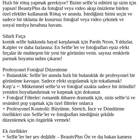
Hızlı bir rötuş yapmak gerekiyor? Bizim selfie’si editörü işi sizin için
yapsın! BeautyPlus da fotoğraf veya video akışı önizleme birden
özel efektler kullanarak Rötuş ve anında. İstediğiniz birini seçin ve
sadece bir tıklama ile kusursuz fotoğraf veya video çekmek ve
sosyal medya hesabına havanı.
Sihirli Fırça
komik selfie hakkında hayal karşılamak için Parıltı Neon, Yıldızlar,
Kalpler ve daha fazlasına: En Selfie’ler ve fotoğrafları eşsiz efekt
fırçalar ile muhteşem bir yeni bir görünüm verin. sayısız renklerle
parmak boyama tadını çıkarın!
Profesyonel Fotoğraf Düzenleme
+ Bulanıklık: Selfie’ler anında hızlı bir bulanıklık ile profesyonel bir
görünüme kavuşur. Sadece efekt uygulamak için tokatlamak!
Kırp’a +: Mükemmel selfie’si ve fotoğraf uzakta sadece bir üründür!
yeniden boyutlandırmak ve kırpmak için dokunun
+ Fotoğraf Filtreler: romantik itibaren dramatik için, sizin selfie’si ve
resimleri pop yapmak için özel filtreler onlarca
+ Profesyonel Kontrolü: Büyütme, Stretch, İnce ve Döndürme
özellikleri size Selfie’ler ve fotoğrafları istediğiniz şekilde
düzenlemek için özgürlük vermek!
Ek özellikler
+ Selfie’ler her şey değildir – BeautyPlus Ön ve dış bakan kamera