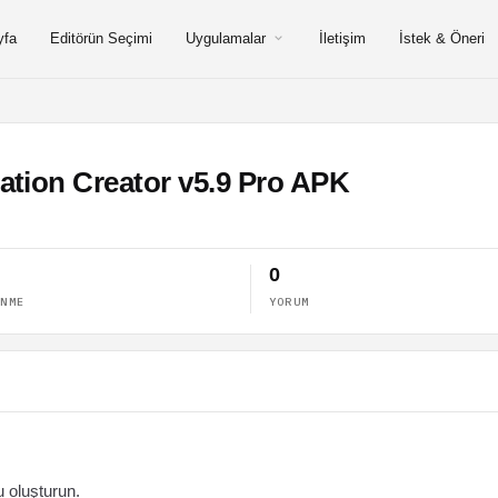
yfa
Editörün Seçimi
Uygulamalar
İletişim
İstek & Öneri
tion Creator v5.9 Pro APK
0
ENME
YORUM
u oluşturun.