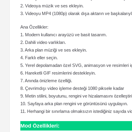
2. Videoya müzik ve ses ekleyin.
3. Videoyu MP4 (1080p) olarak dışa aktarın ve başkalarıyl
Ana Özellikler:
1. Modern kullanıcı arayüzü ve basit tasarım.
2. Dahili video varlıkları.
3. Arka plan müziği ve ses ekleyin.
4. Farklı eller seçin.
5. Yerel depolamadan özel SVG, animasyon ve resimleri içe
6. Hareketli GIF resimlerini destekleyin.
7. Anında önizleme özelliği.
8. Çevrimdışı video işleme desteği 1080 piksele kadar
9. Metin stilini, boyutunu, rengini ve hizalamasını özelleştiri
10. Sayfaya arka plan rengini ve görüntüsünü uygulayın.
11. Herhangi bir sınırlama olmaksızın istediğiniz sayıda vid
Mod Özellikleri: