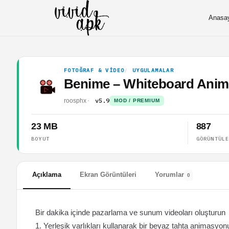
Anasa
FOTOĞRAF & VIDEO
UYGULAMALAR
Benime – Whiteboard Anima
v5.9
roosphx
MOD / PREMIUM
23 MB
887
BOYUT
GÖRÜNTÜL
Açıklama
Ekran Görüntüleri
Yorumlar
0
Bir dakika içinde pazarlama ve sunum videoları oluşturun
1. Yerleşik varlıkları kullanarak bir beyaz tahta animasyon